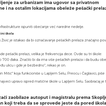
deljenje za urbanizam ima ugovor sa privatnom
 i na ostalim lokacijama obeleže pešački prelaz
nfrastrukture ispuniti obećanje već naredne nedelje.
ini škola
Živić je istakao da bi označavanje pešačkih prelaza značajno po
ade pešački prelazi, velika je frekvencija dece. Ovde su tri škole:
 700 đaka. Značilo bi da ima više pešačkih prelaza i da budu obe
eđu ulicu i gde je bezbedno“, rekao je on.
din Mitić“ koja funkcioniše u Lapljem Selu, Preocu i Čaglavici, piše
k najveći upravo ispred matične škole u Lapljem Selu. Saobraćaj je 
ači zaobilaze autoput i magistralu prema Skoplju
an koji treba da se sprovede jeste da pored škola