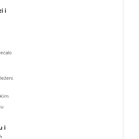
i i
većalo
leženi.
Kim
.
tu
 i
,