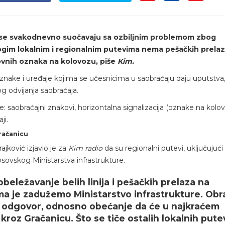
aci se svakodnevno suočavaju sa ozbiljnim problemom zbog
gim lokalnim i regionalnim putevima nema pešačkih prelaza
novnih oznaka na kolovozu, piše
Kim.
znake i uređaje kojima se učesnicima u saobraćaju daju uputstva
g odvijanja saobraćaja.
je: saobraćajni znakovi, horizontalna signalizacija (oznake na kolov
ji.
račanicu
ajković izjavio je za
Kim radio
da su regionalni putevi, uključujući
kosovskog Ministarstva infrastrukture.
obeležavanje belih linija i pešačkih prelaza na
a je zadužemo Ministarstvo infrastrukture. Obra
n odgovor, odnosno obećanje da će u najkraćem
 kroz Gračanicu. Što se tiče ostalih lokalnih pute