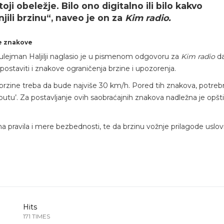
oji obeležje. Bilo ono digitalno ili bilo kakvo
ili brzinu“, naveo je on za
Kim radio.
ne znakove
Sulejman Haljilji naglasio je u pismenom odgovoru za
Kim radio
da
ostaviti i znakove ograničenja brzine i upozorenja.
brzine treba da bude najviše 30 km/h. Pored tih znakova, potreb
utu’. Za postavljanje ovih saobraćajnih znakova nadležna je opšt
jna pravila i mere bezbednosti, te da brzinu vožnje prilagode uslo
Hits
171 TIMES