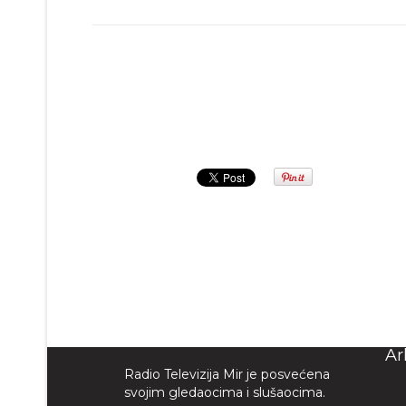
Prethodna
Ar
Radio Televizija Mir je posvećena
svojim gledaocima i slušaocima.