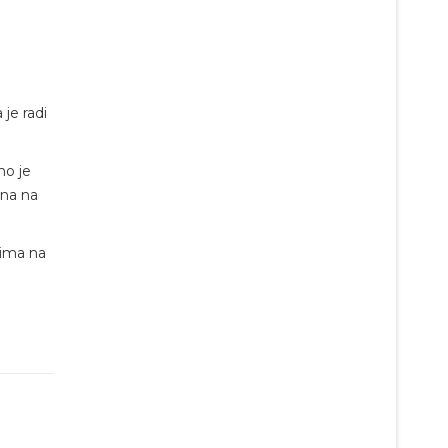
 je radi
no je
ina na
vima na