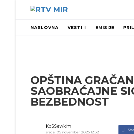
NASLOVNA
VESTI
EMISIJE
PRI
OPŠTINA GRAČAN
SAOBRAĆAJNE SI
BEZBEDNOST
KoSSev/kim
Sha
sreda, 05 novembar 2025 12:32