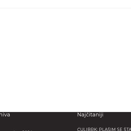
Sled
hiva
Najčitaniji
ĆULIBRK: PLAŠIM SE ŠTA