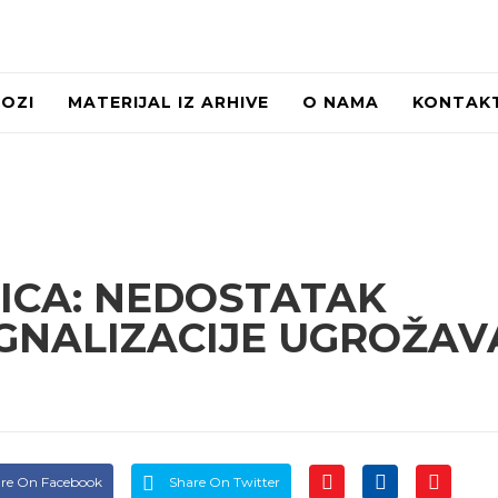
LOZI
MATERIJAL IZ ARHIVE
O NAMA
KONTAK
ICA: NEDOSTATAK
GNALIZACIJE UGROŽAV
re On Facebook
Share On Twitter