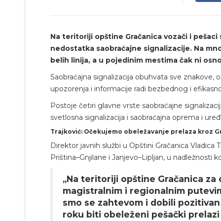
Na teritoriji opštine Gračanica vozači i peš
nedostatka saobraćajne signalizacije. Na mno
belih linija, a u pojedinim mestima čak ni os
Saobraćajna signalizacija obuhvata sve znakove, o
upozorenja i informacije radi bezbednog i efikasno
Postoje četiri glavne vrste saobraćajne signalizaci
svetlosna signalizacija i saobraćajna oprema i uređa
Trajković: Očekujemo obeležavanje prelaza kroz G
Direktor javnih službi u Opštini Gračanica Vladica Tr
Priština–Gnjilane i Janjevo–Lipljan, u nadležnosti 
„Na teritoriji opštine Gračanica za 
magistralnim i regionalnim putevim
smo se zahtevom i dobili pozitiva
roku biti obeleženi pešački prelazi