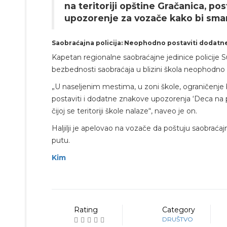
na teritoriji opštine Gračanica, post
upozorenje za vozače kako bi smanj
Saobraćajna policija: Neophodno postaviti dodat
Kapetan regionalne saobraćajne jedinice policije 
bezbednosti saobraćaja u blizini škola neophodno p
„U naseljenim mestima, u zoni škole, ograničenje 
postaviti i dodatne znakove upozorenja ‘Deca na p
čijoj se teritoriji škole nalaze“, naveo je on.
Haljilji je apelovao na vozače da poštuju saobraća
putu.
Kim
Rating
Category
DRUŠTVO