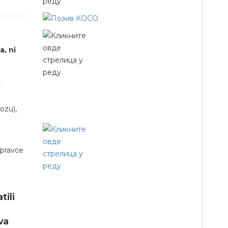
, ni
,
ozu),
 pravce
tili
va