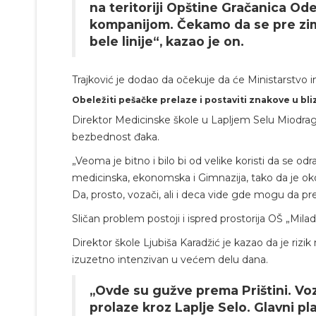
na teritoriji Opštine Gračanica O
kompanijom. Čekamo da se pre zime
bele linije“, kazao je on.
Trajković je dodao da očekuje da će Ministarstvo i
Obeležiti pešačke prelaze i postaviti znakove u bliz
Direktor Medicinske škole u Lapljem Selu Miodrag 
bezbednost đaka.
„Veoma je bitno i bilo bi od velike koristi da se odr
medicinska, ekonomska i Gimnazija, tako da je oko
Da, prosto, vozači, ali i deca vide gde mogu da pr
Sličan problem postoji i ispred prostorija OŠ „Mila
Direktor škole Ljubiša Karadžić je kazao da je rizi
izuzetno intenzivan u većem delu dana.
„Ovde su gužve prema Prištini. Voz
prolaze kroz Laplje Selo. Glavni pl