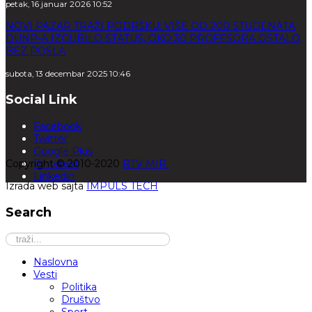
petak, 16 januar 2026 10:52
NOVI PAZAR TRAŽI PODRŠKU: VIŠE OD 200 STUDENATA
DUNP-A IZGUBILO STATUS, OKO 30 PROFESORA OSTALO
BEZ POSLA
subota, 13 decembar 2025 10:46
Social Link
Facebook
Twitter
Google Plus
Copyright © 2010-2020
Pinterest
RTV MIR.
Linkedin
Izrada web sajta
IMPULS TECH
Search
Naslovna
Vesti
Politika
Društvo