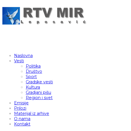
Naslovna
Vesti
Politika
Društvo
Sport
Gradske vesti
Kultura
Gradjani pišu
Region i svet
Emisije
Prilozi
Materijal iz arhive
O nama
Kontakt