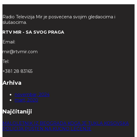
Radio Televizija Mir je posvećena svojim gledaocima i
slušaocima.
RTV MIR - SA SVOG PRAGA
Email:
mir@rtvmir.com
Tel:
+381 28 83165
Arhiva
novembar, 2024
mart, 2020
Najčitaniji
MALOLETNIK IZ BEOGRADA KOGA JE TUKLA KOSOVSKA
POLICIJA PUŠTEN NA KUĆNO LEČENJE