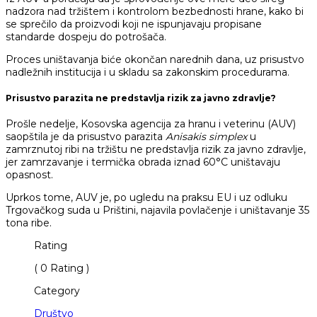
nadzora nad tržištem i kontrolom bezbednosti hrane, kako bi
se sprečilo da proizvodi koji ne ispunjavaju propisane
standarde dospeju do potrošača.
Proces uništavanja biće okončan narednih dana, uz prisustvo
nadležnih institucija i u skladu sa zakonskim procedurama.
Prisustvo parazita ne predstavlja rizik za javno zdravlje?
Prošle nedelje, Kosovska agencija za hranu i veterinu (AUV)
saopštila je da prisustvo parazita
Anisakis simplex
u
zamrznutoj ribi na tržištu ne predstavlja rizik za javno zdravlje,
jer zamrzavanje i termička obrada iznad 60°C uništavaju
opasnost.
Uprkos tome, AUV je, po ugledu na praksu EU i uz odluku
Trgovačkog suda u Prištini, najavila povlačenje i uništavanje 35
tona ribe.
Rating
( 0 Rating )
Category
Društvo