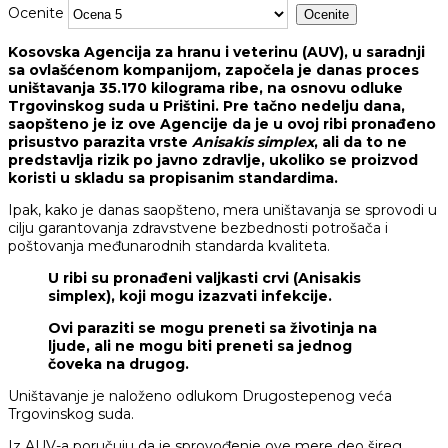
Ocenite
Kosovska Agencija za hranu i veterinu (AUV), u saradnji
sa ovlašćenom kompanijom, započela je danas proces
uništavanja 35.170 kilograma ribe, na osnovu odluke
Trgovinskog suda u Prištini. Pre tačno nedelju dana,
saopšteno je iz ove Agencije da je u ovoj ribi pronađeno
prisustvo parazita vrste
Anisakis simplex
, ali da to ne
predstavlja rizik po javno zdravlje, ukoliko se proizvod
koristi u skladu sa propisanim standardima.
Ipak, kako je danas saopšteno, mera uništavanja se sprovodi u
cilju garantovanja zdravstvene bezbednosti potrošača i
poštovanja međunarodnih standarda kvaliteta.
U ribi su pronađeni valjkasti crvi (Anisakis
simplex), koji mogu izazvati infekcije.
Ovi paraziti se mogu preneti sa životinja na
ljude, ali ne mogu biti preneti sa jednog
čoveka na drugog.
Uništavanje je naloženo odlukom Drugostepenog veća
Trgovinskog suda.
Iz AUV-a poručuju da je sprovođenje ove mere deo šireg