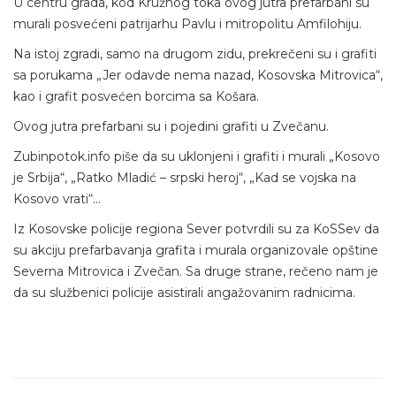
U centru grada, kod Kružnog toka ovog jutra prefarbani su
murali posvećeni patrijarhu Pavlu i mitropolitu Amfilohiju.
Na istoj zgradi, samo na drugom zidu, prekrečeni su i grafiti
sa porukama „Jer odavde nema nazad, Kosovska Mitrovica“,
kao i grafit posvećen borcima sa Košara.
Ovog jutra prefarbani su i pojedini grafiti u Zvečanu.
Zubinpotok.info piše da su uklonjeni i grafiti i murali „Kosovo
je Srbija“, „Ratko Mladić – srpski heroj“, „Kad se vojska na
Kosovo vrati“…
Iz Kosovske policije regiona Sever potvrdili su za KoSSev da
su akciju prefarbavanja grafita i murala organizovale opštine
Severna Mitrovica i Zvečan. Sa druge strane, rečeno nam je
da su službenici policije asistirali angažovanim radnicima.