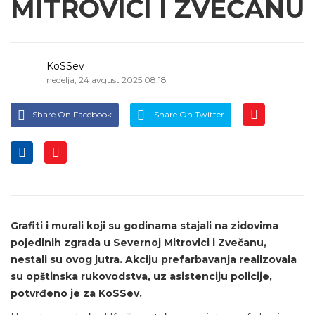
MITROVICI I ZVEČANU
KoSSev
nedelja, 24 avgust 2025 08:18
Share On Facebook
Share On Twitter
Grafiti i murali koji su godinama stajali na zidovima
pojedinih zgrada u Severnoj Mitrovici i Zvečanu,
nestali su ovog jutra. Akciju prefarbavanja realizovala
su opštinska rukovodstva, uz asistenciju policije,
potvrđeno je za KoSSev.