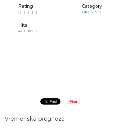
Rating
Category
DRUŠTVO
Hits
401 TIMES
Prethodna
Sledeća
Vremenska prognoza