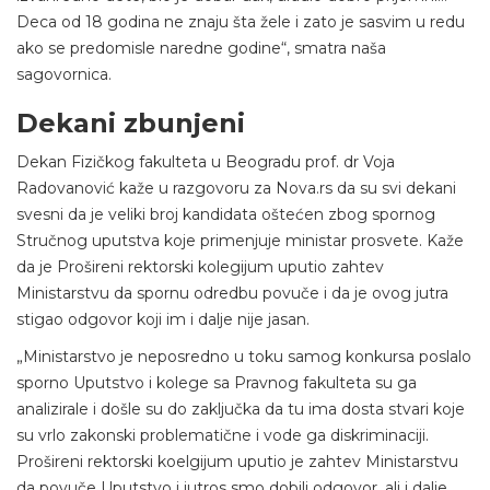
Deca od 18 godina ne znaju šta žele i zato je sasvim u redu
ako se predomisle naredne godine“, smatra naša
sagovornica.
Dekani zbunjeni
Dekan Fizičkog fakulteta u Beogradu prof. dr Voja
Radovanović kaže u razgovoru za Nova.rs da su svi dekani
svesni da je veliki broj kandidata oštećen zbog spornog
Stručnog uputstva koje primenjuje ministar prosvete. Kaže
da je Prošireni rektorski kolegijum uputio zahtev
Ministarstvu da spornu odredbu povuče i da je ovog jutra
stigao odgovor koji im i dalje nije jasan.
„Ministarstvo je neposredno u toku samog konkursa poslalo
sporno Uputstvo i kolege sa Pravnog fakulteta su ga
analizirale i došle su do zaključka da tu ima dosta stvari koje
su vrlo zakonski problematične i vode ga diskriminaciji.
Prošireni rektorski koelgijum uputio je zahtev Ministarstvu
da povuče Uputstvo i jutros smo dobili odgovor, ali i dalje