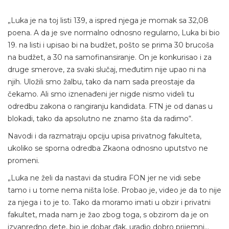
„Luka je na toj listi 139, a ispred njega je momak sa 32,08
poena. A da je sve normalno odnosno regularno, Luka bi bio
19. na listi i upisao bi na budžet, pošto se prima 30 brucoša
na budžet, a 30 na samofinansiranje. On je konkurisao i za
druge smerove, za svaki slučaj, međutim nije upao ni na
njih. Uložili smo žalbu, tako da nam sada preostaje da
čekamo. Ali smo iznenađeni jer nigde nismo videli tu
odredbu zakona o rangiranju kandidata. FTN je od danas u
blokadi, tako da apsolutno ne znamo šta da radimo“.
Navodi i da razmatraju opciju upisa privatnog fakulteta,
ukoliko se sporna odredba Zkaona odnosno uputstvo ne
promeni.
„Luka ne želi da nastavi da studira FON jer ne vidi sebe
tamo i u tome nema ništa loše. Probao je, video je da to nije
za njega i to je to. Tako da moramo imati u obzir i privatni
fakultet, mada nam je žao zbog toga, s obzirom da je on
izvanredno dete, bio je dobar đak, uradio dobro prijemni…