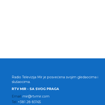
Radio Televizija Mir je posvećena svojim gledaocima i
slušaocima.
RTV MIR - SA SVOG PRAGA
Email:
mir@rtvmir.com
Tel:
+381 28 83165