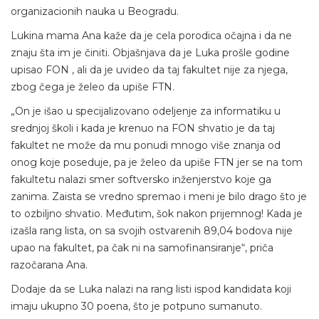
organizacionih nauka u Beogradu.
Lukina mama Ana kaže da je cela porodica očajna i da ne
znaju šta im je činiti. Objašnjava da je Luka prošle godine
upisao FON , ali da je uvideo da taj fakultet nije za njega,
zbog čega je želeo da upiše FTN.
„On je išao u specijalizovano odeljenje za informatiku u
srednjoj školi i kada je krenuo na FON shvatio je da taj
fakultet ne može da mu ponudi mnogo više znanja od
onog koje poseduje, pa je želeo da upiše FTN jer se na tom
fakultetu nalazi smer softversko inženjerstvo koje ga
zanima. Zaista se vredno spremao i meni je bilo drago što je
to ozbiljno shvatio. Međutim, šok nakon prijemnog! Kada je
izašla rang lista, on sa svojih ostvarenih 89,04 bodova nije
upao na fakultet, pa čak ni na samofinansiranje“, priča
razočarana Ana.
Dodaje da se Luka nalazi na rang listi ispod kandidata koji
imaju ukupno 30 poena, što je potpuno sumanuto.