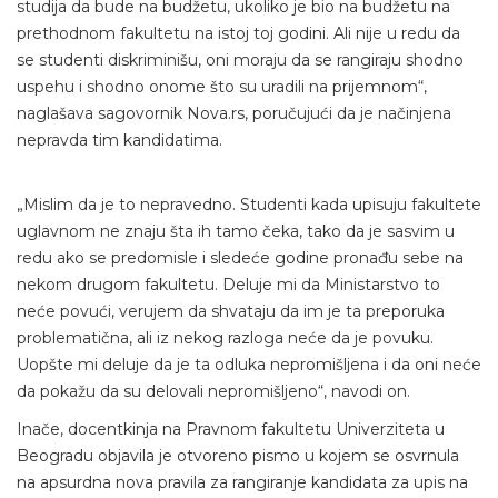
studija da bude na budžetu, ukoliko je bio na budžetu na
prethodnom fakultetu na istoj toj godini. Ali nije u redu da
se studenti diskriminišu, oni moraju da se rangiraju shodno
uspehu i shodno onome što su uradili na prijemnom“,
naglašava sagovornik Nova.rs, poručujući da je načinjena
nepravda tim kandidatima.
„Mislim da je to nepravedno. Studenti kada upisuju fakultete
uglavnom ne znaju šta ih tamo čeka, tako da je sasvim u
redu ako se predomisle i sledeće godine pronađu sebe na
nekom drugom fakultetu. Deluje mi da Ministarstvo to
neće povući, verujem da shvataju da im je ta preporuka
problematična, ali iz nekog razloga neće da je povuku.
Uopšte mi deluje da je ta odluka nepromišljena i da oni neće
da pokažu da su delovali nepromišljeno“, navodi on.
Inače, docentkinja na Pravnom fakultetu Univerziteta u
Beogradu objavila je otvoreno pismo u kojem se osvrnula
na apsurdna nova pravila za rangiranje kandidata za upis na