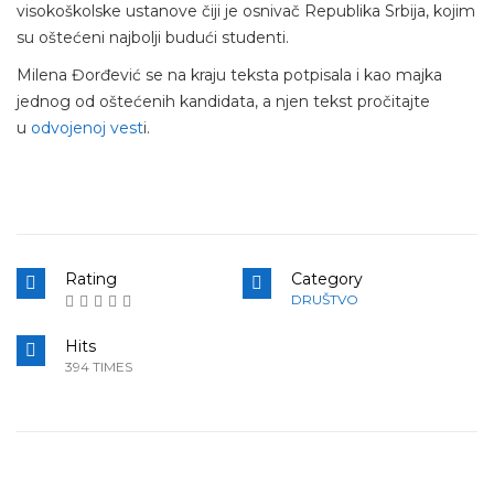
visokoškolske ustanove čiji je osnivač Republika Srbija, kojim
su oštećeni najbolji budući studenti.
Milena Đorđević se na kraju teksta potpisala i kao majka
jednog od oštećenih kandidata, a njen tekst pročitajte
u
odvojenoj vest
i.
Rating
Category
DRUŠTVO
Hits
394 TIMES