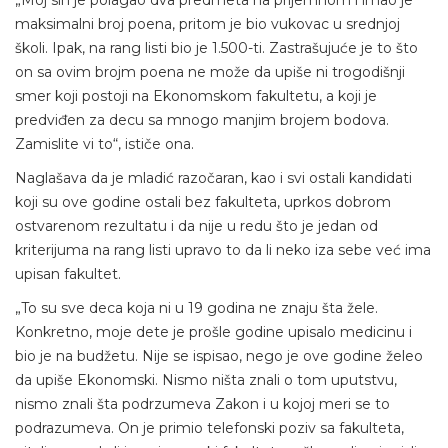
maksimalni broj poena, pritom je bio vukovac u srednjoj
školi. Ipak, na rang listi bio je 1.500-ti. Zastrašujuće je to što
on sa ovim brojm poena ne može da upiše ni trogodišnji
smer koji postoji na Ekonomskom fakultetu, a koji je
predviđen za decu sa mnogo manjim brojem bodova.
Zamislite vi to“, ističe ona.
Naglašava da je mladić razočaran, kao i svi ostali kandidati
koji su ove godine ostali bez fakulteta, uprkos dobrom
ostvarenom rezultatu i da nije u redu što je jedan od
kriterijuma na rang listi upravo to da li neko iza sebe već ima
upisan fakultet.
„To su sve deca koja ni u 19 godina ne znaju šta žele.
Konkretno, moje dete je prošle godine upisalo medicinu i
bio je na budžetu. Nije se ispisao, nego je ove godine želeo
da upiše Ekonomski. Nismo ništa znali o tom uputstvu,
nismo znali šta podrzumeva Zakon i u kojoj meri se to
podrazumeva. On je primio telefonski poziv sa fakulteta,