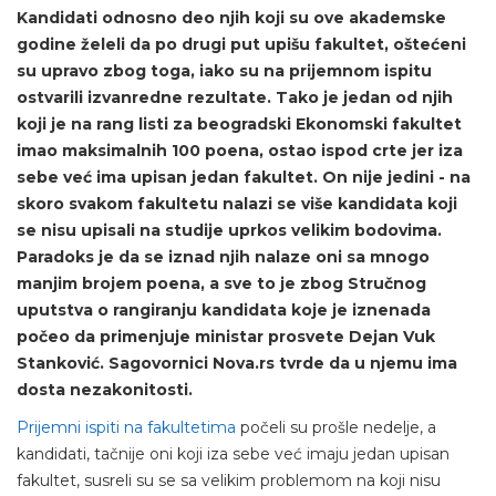
Kandidati odnosno deo njih koji su ove akademske
godine želeli da po drugi put upišu fakultet, oštećeni
su upravo zbog toga, iako su na prijemnom ispitu
ostvarili izvanredne rezultate. Tako je jedan od njih
koji je na rang listi za beogradski Ekonomski fakultet
imao maksimalnih 100 poena, ostao ispod crte jer iza
sebe već ima upisan jedan fakultet. On nije jedini - na
skoro svakom fakultetu nalazi se više kandidata koji
se nisu upisali na studije uprkos velikim bodovima.
Paradoks je da se iznad njih nalaze oni sa mnogo
manjim brojem poena, a sve to je zbog Stručnog
uputstva o rangiranju kandidata koje je iznenada
počeo da primenjuje ministar prosvete Dejan Vuk
Stanković. Sagovornici Nova.rs tvrde da u njemu ima
dosta nezakonitosti.
Prijemni ispiti na fakultetima
počeli su prošle nedelje, a
kandidati, tačnije oni koji iza sebe već imaju jedan upisan
fakultet, susreli su se sa velikim problemom na koji nisu