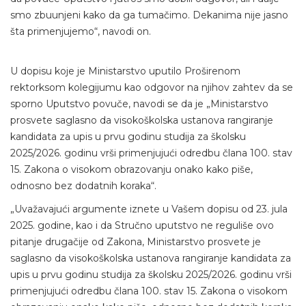
smo zbuunjeni kako da ga tumačimo. Dekanima nije jasno
šta primenjujemo“, navodi on.
U dopisu koje je Ministarstvo uputilo Proširenom
rektorksom kolegijumu kao odgovor na njihov zahtev da se
sporno Uputstvo povuče, navodi se da je „Ministarstvo
prosvete saglasno da visokoškolska ustanova rangiranje
kandidata za upis u prvu godinu studija za školsku
2025/2026. godinu vrši primenjujući odredbu člana 100. stav
15. Zakona o visokom obrazovanju onako kako piše,
odnosno bez dodatnih koraka“.
„Uvažavajući argumente iznete u Vašem dopisu od 23. jula
2025. godine, kao i da Stručno uputstvo ne reguliše ovo
pitanje drugačije od Zakona, Ministarstvo prosvete je
saglasno da visokoškolska ustanova rangiranje kandidata za
upis u prvu godinu studija za školsku 2025/2026. godinu vrši
primenjujući odredbu člana 100. stav 15. Zakona o visokom