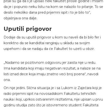
pitali su ga da li je upisao neki fakultet prošle godine i mislim
da je i popunio neku listu na kom se nalazilo to pitanje. To se
desilo nekoliko dana pred prijemni ispit i to je bilo to“,
objašnjava ona dalje.
Uputili prigovor
Dodaje da su uputili prigovor u kom su naveli da bi bilo fer i
korektno da se kandidtai rangiraju u skladu sa svojim
uspehom i da se nadaju da će Fakultet to uzeti u obzir.
„Nadamo se pozitivnom odgovoru jer zaista nije u redu.
Ima kandidata koji imaju negativan rezultat, a nalaze se na
listi iznad dece koja imaju znatno veći broj poena“, navodi
ona.
On nije jedini. Slična situacija je i sa Lukom iz Zaječara koji je
radio prijemni ispit na novosadskom Fakultetu tehničkih
nauka i koji, uprkos ostvarenim rezltatima, nije upisan u prvu
godinu studija zato što je istovremeno student Fakulteta