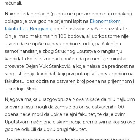
računali.
Naime, jedan mladić (puno ime i prezime poznati redakciji)
polagao je ove godine prijemni ispit na
Ekonomskom
fakultetu u Beogradu,
gde je ostvario značajne rezultate.
On je imao maksimalnih 100 bodova, ali uprkos tome nije
uspeo da se upiše na prvu godinu studija, pa čak ni na
samofinansiranje zbog Stručnog uputstva o rangiranju
kandidata koje je iznenada počeo da primenjuje ministar
prosvete Dejan Vuk Stanković, a koje nalaže da prednost na
rang listi imaju kandidati koji prvi put upisuju prvu godinu na
fakultetu, bez obzira na ostvaren broj poena na prijemnom i
u srednjoj školi.
Njegova majka u razgovoru za Nova.rs kaže da ni u najluđim
snovima nisu mogli da zamisle da on sa ostvarenih 100
poena neće moći da upiše želejni fakultet, te da je ovim
Uputstvom načinjena diskriminacija prema svima koji su ove
godine odlučili da upišu drugi fakultet.
„Moj sin je polagao dva predmeta na prijemnom i imao je