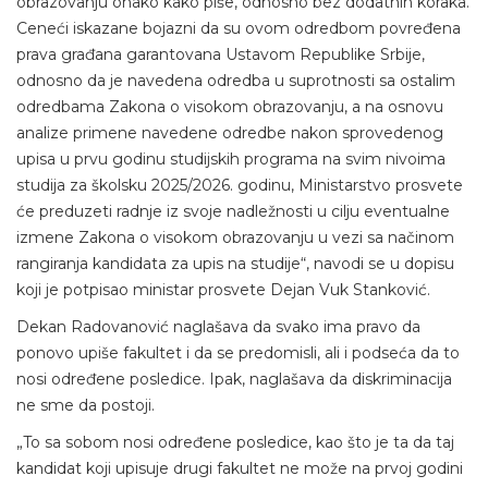
obrazovanju onako kako piše, odnosno bez dodatnih koraka.
Ceneći iskazane bojazni da su ovom odredbom povređena
prava građana garantovana Ustavom Republike Srbije,
odnosno da je navedena odredba u suprotnosti sa ostalim
odredbama Zakona o visokom obrazovanju, a na osnovu
analize primene navedene odredbe nakon sprovedenog
upisa u prvu godinu studijskih programa na svim nivoima
studija za školsku 2025/2026. godinu, Ministarstvo prosvete
će preduzeti radnje iz svoje nadležnosti u cilju eventualne
izmene Zakona o visokom obrazovanju u vezi sa načinom
rangiranja kandidata za upis na studije“, navodi se u dopisu
koji je potpisao ministar prosvete Dejan Vuk Stanković.
Dekan Radovanović naglašava da svako ima pravo da
ponovo upiše fakultet i da se predomisli, ali i podseća da to
nosi određene posledice. Ipak, naglašava da diskriminacija
ne sme da postoji.
„To sa sobom nosi određene posledice, kao što je ta da taj
kandidat koji upisuje drugi fakultet ne može na prvoj godini