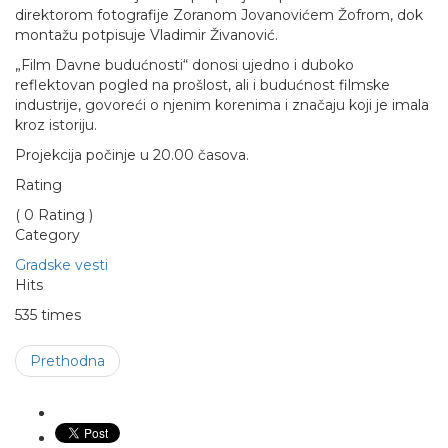
direktorom fotografije Zoranom Jovanovićem Žofrom, dok
montažu potpisuje Vladimir Živanović.
„Film Davne budućnosti“ donosi ujedno i duboko
reflektovan pogled na prošlost, ali i budućnost filmske
industrije, govoreći o njenim korenima i značaju koji je imala
kroz istoriju.
Projekcija počinje u 20.00 časova.
Rating
( 0 Rating )
Category
Gradske vesti
Hits
535 times
Prethodna