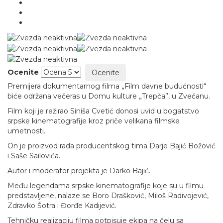
Ocenite
Premijera dokumentarnog filma „Film davne budućnosti“
biće održana večeras u Domu kulture „Trepča”, u Zvečanu.
Film koji je režirao Siniša Cvetić donosi uvid u bogatstvo
srpske kinematografije kroz priče velikana filmske
umetnosti.
On je proizvod rada producentskog tima Darje Bajić Božović
i Saše Sailovića.
Autor i moderator projekta je Darko Bajić.
Među legendama srpske kinematografije koje su u filmu
predstavljene, nalaze se Boro Drašković, Miloš Radivojević,
Zdravko Šotra i Đorđe Kadijević.
Tehničku realizaciju filma potpisuje ekipa na čelu sa