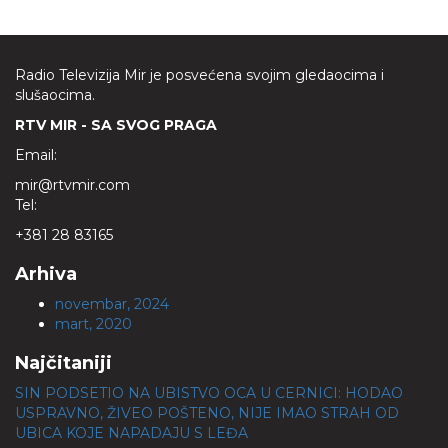
Radio Televizija Mir je posvećena svojim gledaocima i
slušaocima.
RTV MIR - SA SVOG PRAGA
Email:
mir@rtvmir.com
Tel:
+381 28 83165
Arhiva
novembar, 2024
mart, 2020
Najčitaniji
SIN PODSETIO NA UBISTVO OCA U CERNICI: HODAO
USPRAVNO, ŽIVEO POŠTENO, NIJE IMAO STRAH OD
UBICA KOJE NAPADAJU S LEĐA