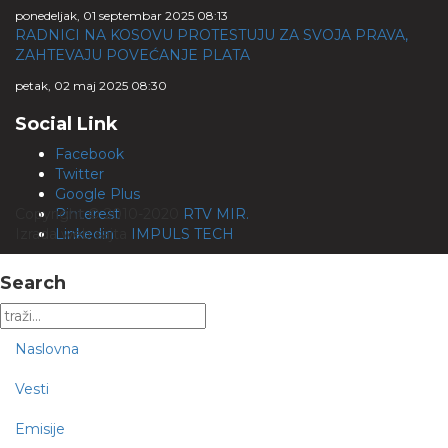
ponedeljak, 01 septembar 2025 08:13
RADNICI NA KOSOVU PROTESTUJU ZA SVOJA PRAVA,
ZAHTEVAJU POVEĆANJE PLATA
petak, 02 maj 2025 08:30
Social Link
Facebook
Twitter
Google Plus
Copyright © 2010-2020
Pinterest
RTV MIR.
Izrada web sajta
Linkedin
IMPULS TECH
Search
Naslovna
Vesti
Emisije