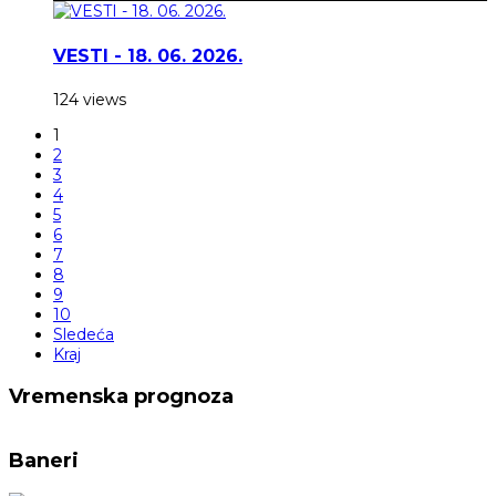
VESTI - 18. 06. 2026.
124 views
1
2
3
4
5
6
7
8
9
10
Sledeća
Kraj
Vremenska prognoza
Baneri