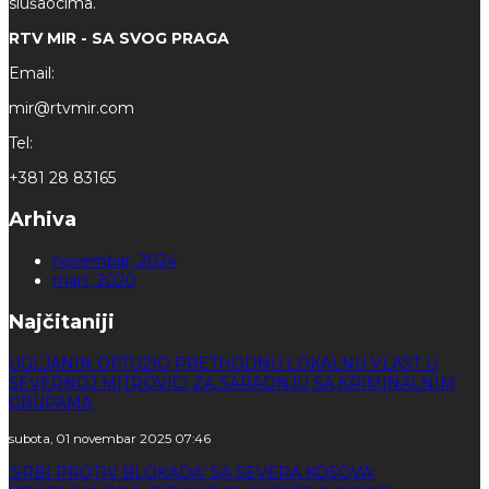
slušaocima.
RTV MIR - SA SVOG PRAGA
Email:
mir@rtvmir.com
Tel:
+381 28 83165
Arhiva
novembar, 2024
mart, 2020
Najčitaniji
UGLJANIN OPTUŽIO PRETHODNU LOKALNU VLAST U
SEVERNOJ MITROVICI ZA SARADNJU SA KRIMINALNIM
GRUPAMA
subota, 01 novembar 2025 07:46
‘SRBI PROTIV BLOKADA’ SA SEVERA KOSOVA: