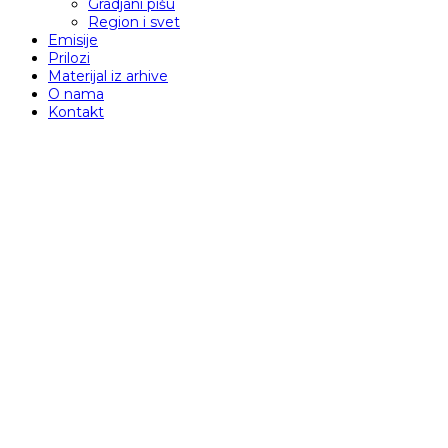
Gradjani pišu
Region i svet
Emisije
Prilozi
Materijal iz arhive
O nama
Kontakt