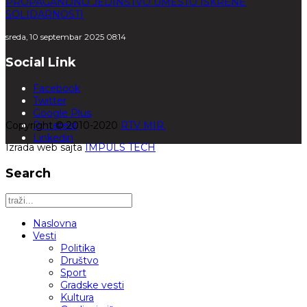
PROPAGANDNO JEDINSTVO UMESTO ISKRENE
SOLIDARNOSTI
sreda, 10 septembar 2025 08:14
Social Link
Facebook
Twitter
Google Plus
Copyright © 2010-2020
Pinterest
RTV MIR.
Linkedin
Izrada web sajta
IMPULS TECH
Search
Naslovna
Vesti
Politika
Društvo
Sport
Gradske vesti
Kultura