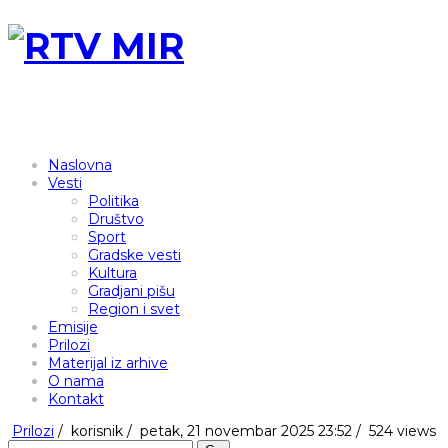
Naslovna
Vesti
Politika
Društvo
Sport
Gradske vesti
Kultura
Gradjani pišu
Region i svet
Emisije
Prilozi
Materijal iz arhive
O nama
Kontakt
Prilozi
/
korisnik
/
petak, 21 novembar 2025 23:52 /
524 views