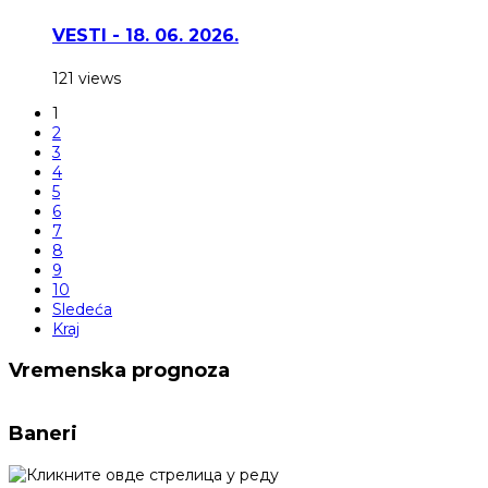
VESTI - 18. 06. 2026.
121 views
1
2
3
4
5
6
7
8
9
10
Sledeća
Kraj
Vremenska prognoza
Baneri