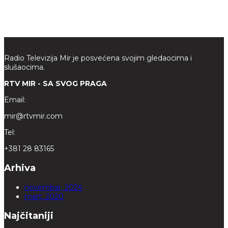
Radio Televizija Mir je posvećena svojim gledaocima i
slušaocima.
RTV MIR - SA SVOG PRAGA
Email:
mir@rtvmir.com
Tel:
+381 28 83165
Arhiva
novembar, 2024
mart, 2020
Najčitaniji