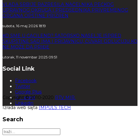
VLADA SRBIJE RAZREŠILA NAČELNIKA PEĆKOG
UPRAVNOG OKRUGA I PREDSEDNIKA PRIVREMENOG
ORGANA OPŠTINE PRIZREN
subota, 16 maj 2026 18:19
KO SME U ĆACILEND? ŠATORSKO NASELJE ISPRED
SKUPŠTINE SAD IMA I PRIJAVNICU, ČUVARI ODLUČUJU KO
NE MOŽE DA PRIĐE
utorak, 11 novembar 2025 09:51
Social Link
Facebook
Twitter
Google Plus
Copyright © 2010-2020
Pinterest
RTV MIR.
Linkedin
Izrada web sajta
IMPULS TECH
Search