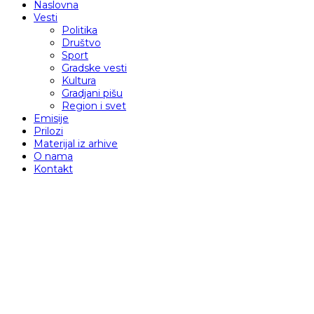
Naslovna
Vesti
Politika
Društvo
Sport
Gradske vesti
Kultura
Gradjani pišu
Region i svet
Emisije
Prilozi
Materijal iz arhive
O nama
Kontakt