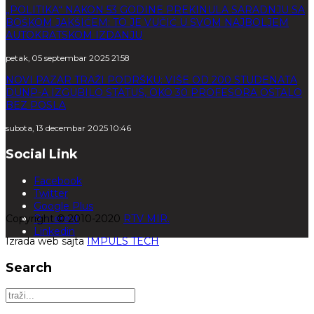
„POLITIKA“ NAKON 53 GODINE PREKINULA SARADNJU SA
BOŠKOM JAKŠIĆEM: TO JE VUČIĆ U SVOM NAJBOLJEM
AUTOKRATSKOM IZDANJU
petak, 05 septembar 2025 21:58
NOVI PAZAR TRAŽI PODRŠKU: VIŠE OD 200 STUDENATA
DUNP-A IZGUBILO STATUS, OKO 30 PROFESORA OSTALO
BEZ POSLA
subota, 13 decembar 2025 10:46
Social Link
Facebook
Twitter
Google Plus
Copyright © 2010-2020
Pinterest
RTV MIR.
Linkedin
Izrada web sajta
IMPULS TECH
Search