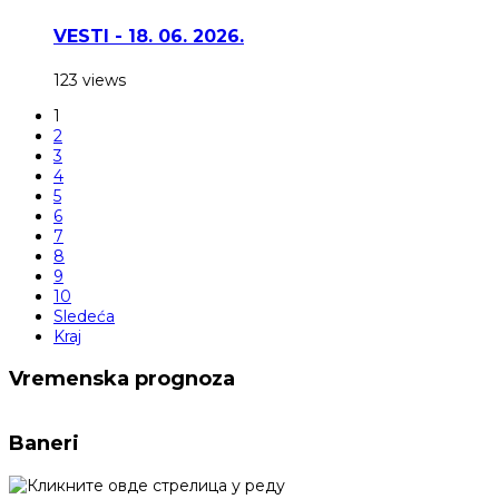
VESTI - 18. 06. 2026.
123 views
1
2
3
4
5
6
7
8
9
10
Sledeća
Kraj
Vremenska prognoza
Baneri