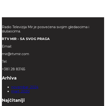
Radio Televizija Mir je posvećena svojim gledaocima i
slušaocima.
RTV MIR - SA SVOG PRAGA
Email:
mir@rtvmir.com
Tel:
+381 28 83165
Arhiva
novembar, 2024
mart, 2020
Najčitaniji