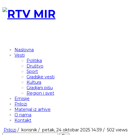
Naslovna
Vesti
Politika
Društvo
Sport
Gradske vesti
Kultura
Gradjani pišu
Region i svet
Emisije
Prilozi
Materijal iz arhive
O nama
Kontakt
Prilozi
/
korisnik
/
petak, 24 oktobar 2025 14:39 /
502 views