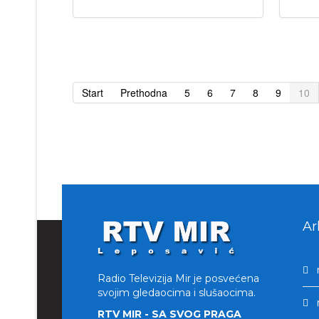
Start
Prethodna
5
6
7
8
9
10
Ar
Radio Televizija Mir je posvećena
svojim gledaocima i slušaocima.
RTV MIR - SA SVOG PRAGA