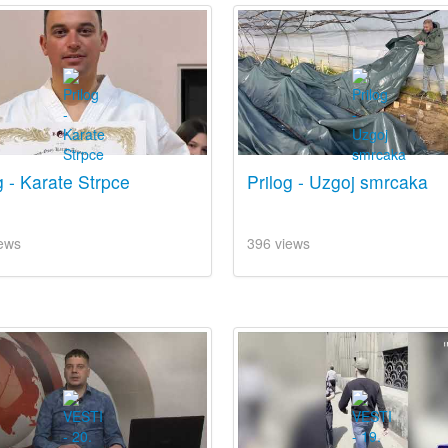
g - Karate Strpce
Prilog - Uzgoj smrcaka
ews
396 views