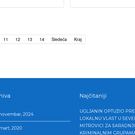
11
12
13
14
Sledeća
Kraj
hiva
Najčitaniji
UGLJANIN OPTUŽIO PR
novembar, 2024
LOKALNU VLAST U SEV
MITROVICI ZA SARADNJ
mart, 2020
KRIMINALNIM GRUPAM