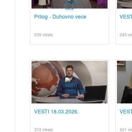
Prilog - Duhovno vece
VESTI
339 views
245 vi
VESTI 18.03.2026.
VEST
374 views
421 vi