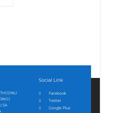
Social Link
ETHODNU
Facebook
ERNOJ
Twitter
U SA
Google Plus
A