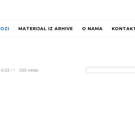
LOZI
MATERIJAL IZ ARHIVE
O NAMA
KONTAK
14:23 /
530 views