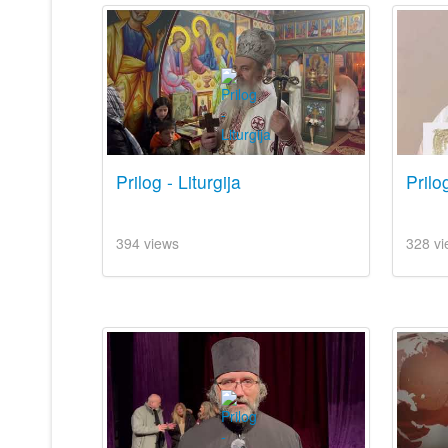
Prilog - Liturgija
Prilo
394 views
328 vi