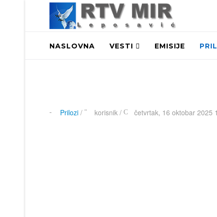
NASLOVNA
VESTI
EMISIJE
PRI
Prilozi
/
korisnik
/
četvrtak, 16 oktobar 2025 