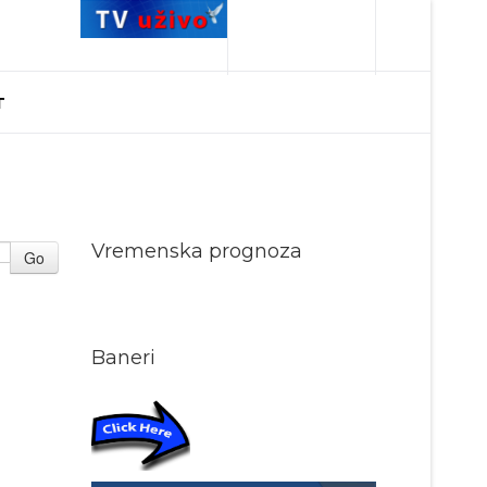
T
Vremenska prognoza
Go
Baneri