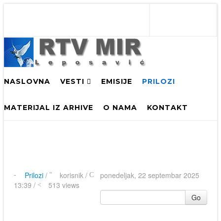
NASLOVNA
VESTI
EMISIJE
PRILOZI
MATERIJAL IZ ARHIVE
O NAMA
KONTAKT
Prilozi
/
korisnik
/
ponedeljak, 22 septembar 2025
13:39 /
513 views
Go