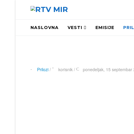
NASLOVNA
VESTI
EMISIJE
PRI
Prilozi
/
korisnik
/
ponedeljak, 15 septembar 