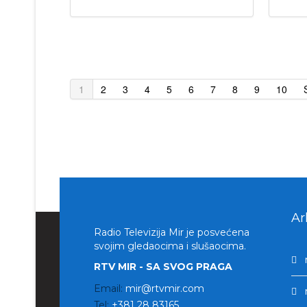
1
2
3
4
5
6
7
8
9
10
Ar
Radio Televizija Mir je posvećena
svojim gledaocima i slušaocima.
RTV MIR - SA SVOG PRAGA
Email:
mir@rtvmir.com
Tel:
+381 28 83165