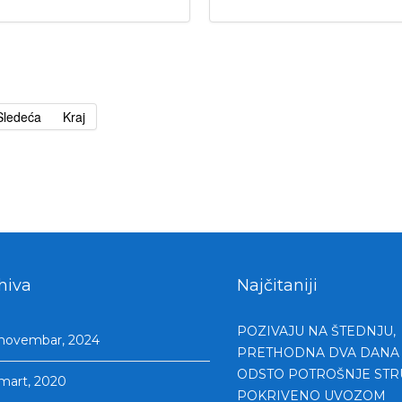
Sledeća
Kraj
hiva
Najčitaniji
POZIVAJU NA ŠTEDNJU,
novembar, 2024
PRETHODNA DVA DANA 
ODSTO POTROŠNJE STR
mart, 2020
POKRIVENO UVOZOM