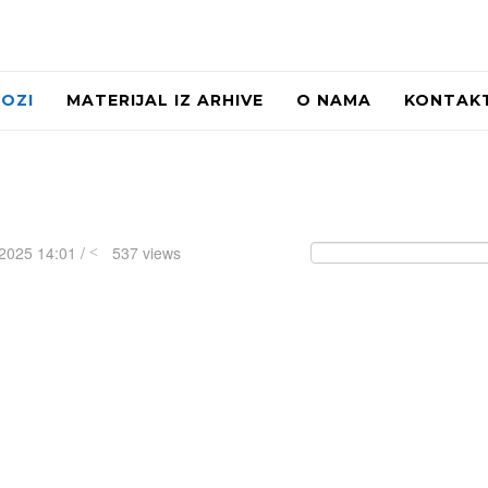
LOZI
MATERIJAL IZ ARHIVE
O NAMA
KONTAK
2025 14:01 /
537 views