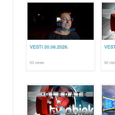
VESTI 30.06.2026.
VEST
93 views
92 vie