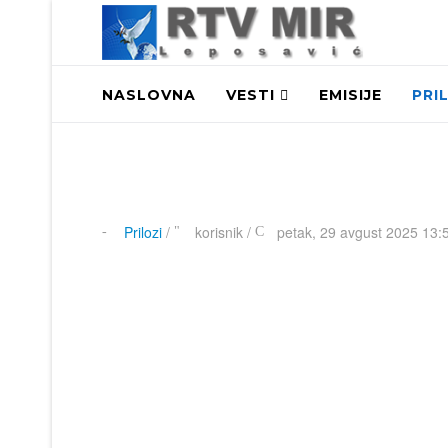
NASLOVNA
VESTI
EMISIJE
PRI
Prilozi
/
korisnik
/
petak, 29 avgust 2025 13: