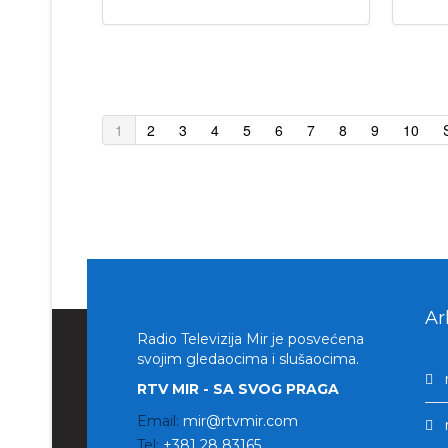
1
2
3
4
5
6
7
8
9
10
Ar
Radio Televizija Mir je posvećena
svojim gledaocima i slušaocima.
RTV MIR - SA SVOG PRAGA
Email:
mir@rtvmir.com
Tel:
+381 28 83165