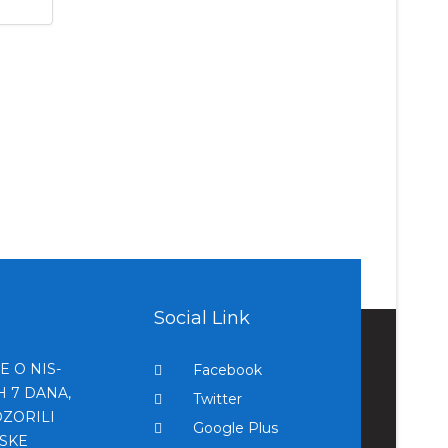
Social Link
E O NIS-
Facebook
H 7 DANA,
Twitter
ZORILI
Google Plus
JSKE