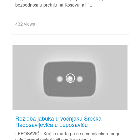
bezbednosnu pretnju na Kosovu, ali i...
432 views
Rezidba jabuka u voćnjaku Srećka
Radosavljevića u Leposaviću
LEPOSAVIĆ - Kraj je marta pa se u voćnjacima mogu
videti vredni voćari koji uveliko orezuju...