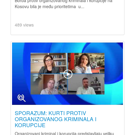
Borba protiv organizovanog kriminala i korupcije na
Kosovu bila je među prioritetima u...
489 views
SPORAZUM: KURTI PROTIV
ORGANIZOVANOG KRIMINALA I
KORUPCIJE
Organizovani kriminal i korupcija predstavljaju veliku