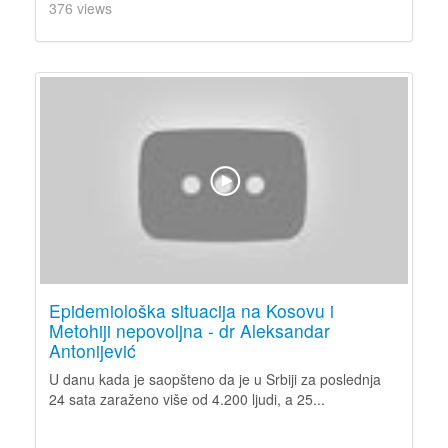
376 views
Epidemiološka situacija na Kosovu i
Metohiji nepovoljna - dr Aleksandar
Antonijević
U danu kada je saopšteno da je u Srbiji za poslednja
24 sata zaraženo više od 4.200 ljudi, a 25...