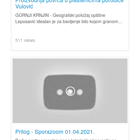
Vulović
GORNJI KRNJIN - Geografski položaj opštine
Leposavić idealan je za bavljenje bilo kojom granom...
511 views
Prilog - Sporazoom 01.04.2021.