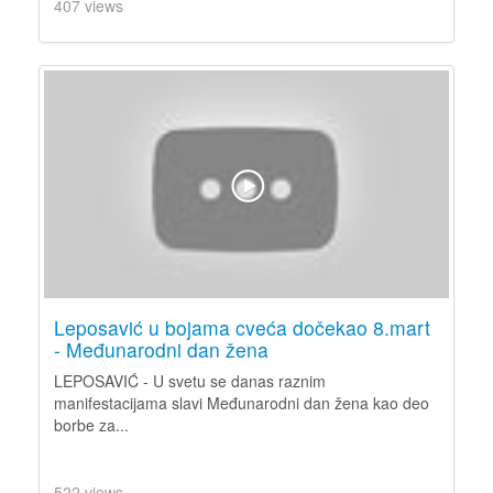
407 views
Leposavić u bojama cveća dočekao 8.mart
- Međunarodni dan žena
LEPOSAVIĆ - U svetu se danas raznim
manifestacijama slavi Međunarodni dan žena kao deo
borbe za...
522 views