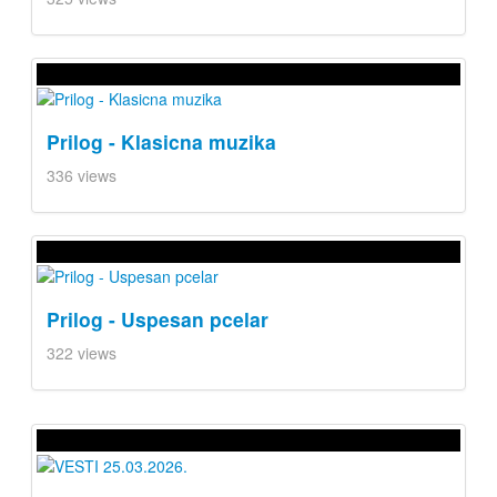
Prilog - Klasicna muzika
336 views
Prilog - Uspesan pcelar
322 views