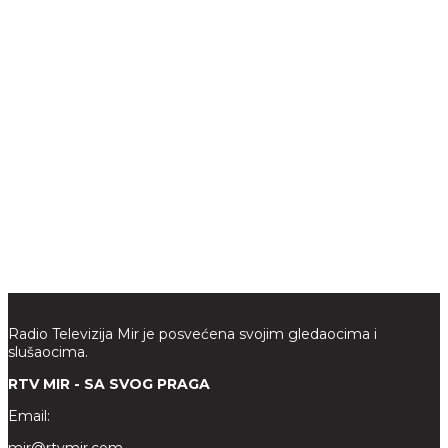
Radio Televizija Mir je posvećena svojim gledaocima i
slušaocima.
RTV MIR - SA SVOG PRAGA
Email: