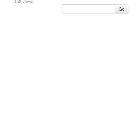
458 views
Go