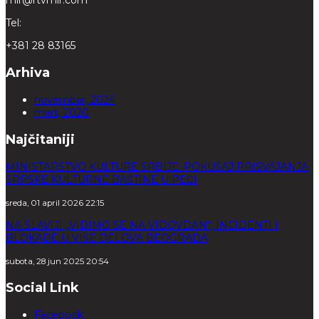
mir@rtvmir.com
Tel:
+381 28 83165
Arhiva
novembar, 2024
mart, 2020
Najčitaniji
MINISTARSTVO KULTURE SRBIJE: POKUŠAJ PRISVAJANJA
SRPSKE KULTURNE BAŠTINE U PEĆI
sreda, 01 april 2026 22:15
NA SLAVIJI „VIDIMO SE NA VIDOVDAN“, INCIDENTI I
BLOKADE U VIŠE DELOVA BEOGRADA
subota, 28 jun 2025 20:54
Social Link
Facebook