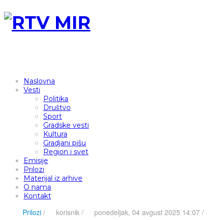
Naslovna
Vesti
Politika
Društvo
Sport
Gradske vesti
Kultura
Gradjani pišu
Region i svet
Emisije
Prilozi
Materijal iz arhive
O nama
Kontakt
Prilozi
/
korisnik
/
ponedeljak, 04 avgust 2025 14:07 /