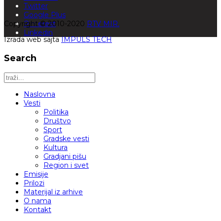
Twitter
Google Plus
Copyright © 2010-2020
Pinterest
RTV MIR.
Linkedin
Izrada web sajta
IMPULS TECH
Search
Naslovna
Vesti
Politika
Društvo
Sport
Gradske vesti
Kultura
Gradjani pišu
Region i svet
Emisije
Prilozi
Materijal iz arhive
O nama
Kontakt