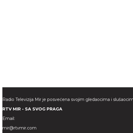
Radio Televizija Mir je posvećena svojim gledaocima i slušaocim
RTV MIR - SA SVOG PRAGA
Email:
mir@rtvmir.com