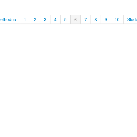
rethodna
1
2
3
4
5
6
7
8
9
10
Sled