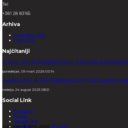
Tel:
+381 28 83165
Arhiva
novembar, 2024
mart, 2020
Najčitaniji
MILJUŠ: “SVE SE RASPADA POSLE 12 GODINA ALEKOVOG RI
ponedeljak, 09 mart 2026 00:14
SLAVKO SIMIĆ 18. SEPTEMBRA NA SUDU ZBOG NAPADA N
nedelja, 24 avgust 2025 08:21
Social Link
Facebook
Twitter
Google Plus
Copyright © 2010-2020
Pinterest
RTV MIR.