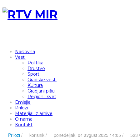
Naslovna
Vesti
Politika
Društvo
Sport
Gradske vesti
Kultura
Gradjani pišu
Region i svet
Emisije
Prilozi
Materijal iz arhive
O nama
Kontakt
Prilozi
/
korisnik
/
ponedeljak, 04 avgust 2025 14:05 /
523 