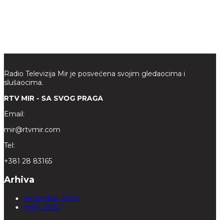
Radio Televizija Mir je posvećena svojim gledaocima i
slušaocima.
RTV MIR - SA SVOG PRAGA
Email:
mir@rtvmir.com
Tel:
+381 28 83165
Arhiva
novembar, 2024
mart, 2020