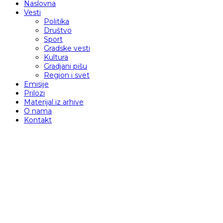
Naslovna
Vesti
Politika
Društvo
Sport
Gradske vesti
Kultura
Gradjani pišu
Region i svet
Emisije
Prilozi
Materijal iz arhive
O nama
Kontakt