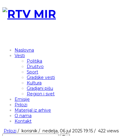
Naslovna
Vesti
Politika
Društvo
Sport
Gradske vesti
Kultura
Gradjani pišu
Region i svet
Emisije
Prilozi
Materijal iz arhive
O nama
Kontakt
Prilozi
/
korisnik
/
nedelja, 06 jul 2025 19:15 /
422 views