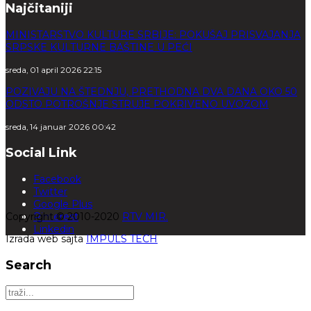
Najčitaniji
MINISTARSTVO KULTURE SRBIJE: POKUŠAJ PRISVAJANJA
SRPSKE KULTURNE BAŠTINE U PEĆI
sreda, 01 april 2026 22:15
POZIVAJU NA ŠTEDNJU, PRETHODNA DVA DANA OKO 50
ODSTO POTROŠNJE STRUJE POKRIVENO UVOZOM
sreda, 14 januar 2026 00:42
Social Link
Facebook
Twitter
Google Plus
Copyright © 2010-2020
Pinterest
RTV MIR.
Linkedin
Izrada web sajta
IMPULS TECH
Search