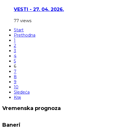
VESTI - 27. 04. 2026.
77 views
Start
Prethodna
1
2
3
4
5
6
7
8
9
10
Sledeća
Kraj
Vremenska prognoza
Baneri