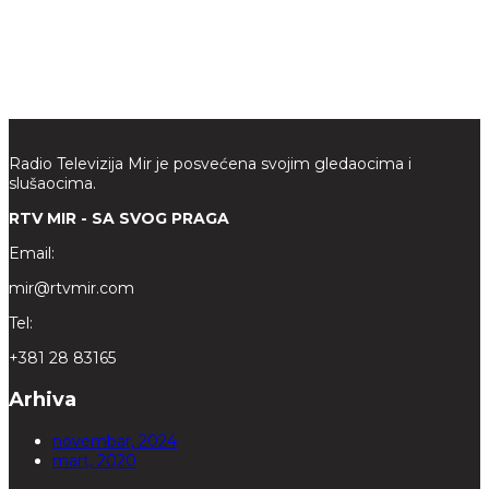
Radio Televizija Mir je posvećena svojim gledaocima i
slušaocima.
RTV MIR - SA SVOG PRAGA
Email:
mir@rtvmir.com
Tel:
+381 28 83165
Arhiva
novembar, 2024
mart, 2020