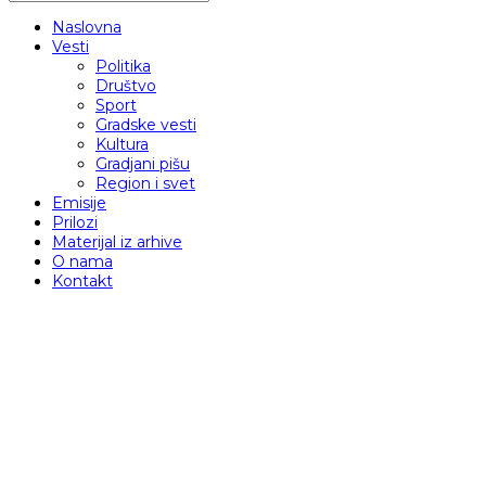
Naslovna
Vesti
Politika
Društvo
Sport
Gradske vesti
Kultura
Gradjani pišu
Region i svet
Emisije
Prilozi
Materijal iz arhive
O nama
Kontakt