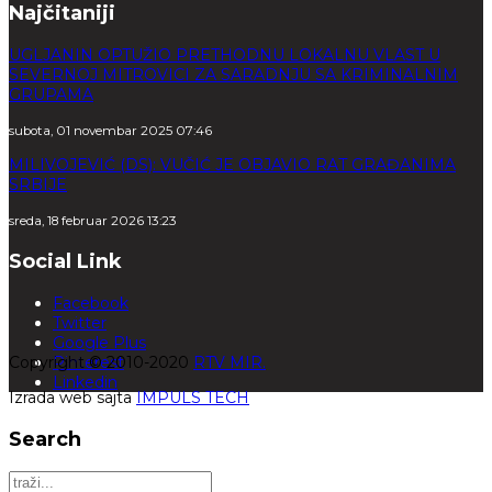
Najčitaniji
UGLJANIN OPTUŽIO PRETHODNU LOKALNU VLAST U
SEVERNOJ MITROVICI ZA SARADNJU SA KRIMINALNIM
GRUPAMA
subota, 01 novembar 2025 07:46
MILIVOJEVIĆ (DS): VUČIĆ JE OBJAVIO RAT GRAĐANIMA
SRBIJE
sreda, 18 februar 2026 13:23
Social Link
Facebook
Twitter
Google Plus
Copyright © 2010-2020
Pinterest
RTV MIR.
Linkedin
Izrada web sajta
IMPULS TECH
Search