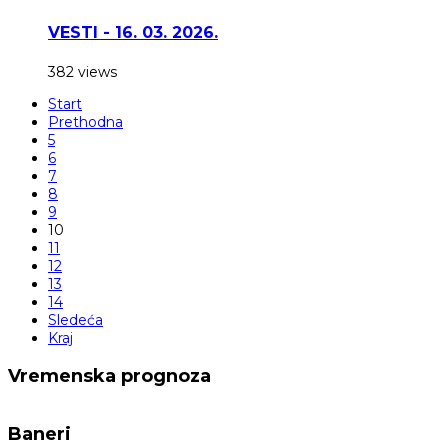
VESTI - 16. 03. 2026.
382 views
Start
Prethodna
5
6
7
8
9
10
11
12
13
14
Sledeća
Kraj
Vremenska prognoza
Baneri