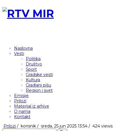
Naslovna
Vesti
Politika
Društvo
Sport
Gradske vesti
Kultura
Gradjani pišu
Region i svet
Emisije
Prilozi
Materijal iz arhive
O nama
Kontakt
Prilozi
/
korisnik
/
sreda, 25 jun 2025 13:54 /
424 views