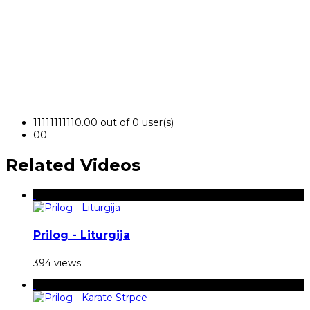
1
1
1
1
1
1
1
1
1
1
0.00 out of 0 user(s)
0
0
Related Videos
Prilog - Liturgija
394 views