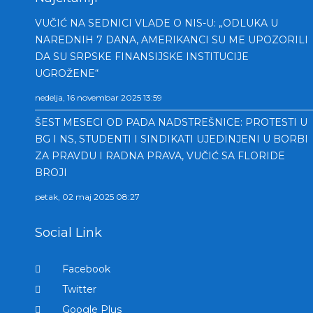
VUČIĆ NA SEDNICI VLADE O NIS-U: „ODLUKA U
NAREDNIH 7 DANA, AMERIKANCI SU ME UPOZORILI
DA SU SRPSKE FINANSIJSKE INSTITUCIJE
UGROŽENE“
nedelja, 16 novembar 2025 13:59
ŠEST MESECI OD PADA NADSTREŠNICE: PROTESTI U
BG I NS, STUDENTI I SINDIKATI UJEDINJENI U BORBI
ZA PRAVDU I RADNA PRAVA, VUČIĆ SA FLORIDE
BROJI
petak, 02 maj 2025 08:27
Social Link
Facebook
Twitter
Google Plus