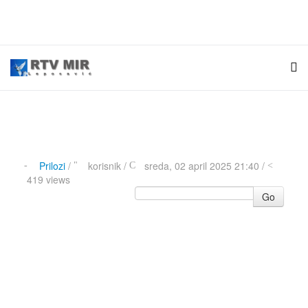
Prilozi
/
korisnik
/
sreda, 02 april 2025 21:40 /
419 views
Go