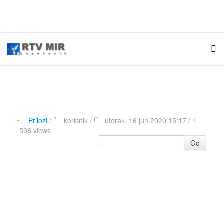
Prilozi
/
korisnik
/
utorak, 16 jun 2020 15:17 /
598 views
Go