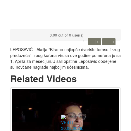
0.00 out of 0 user(s)
0
0
LEPOSAVIĆ - Akcija “Biramo najlepše dvorište terasu i krug
preduzeća“ zbog korona virusa ove godine pomerena je sa
1. Aprila za mesec jun.U sali opštine Leposavić dodeljene
su novčane nagrade najboljim učesnicima.
Related Videos