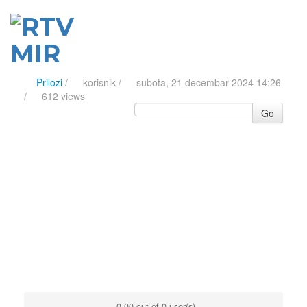
Prilozi
/
korisnik
/
subota, 21 decembar 2024 14:26
/
612 views
Go
0.00 out of 0 user(s)