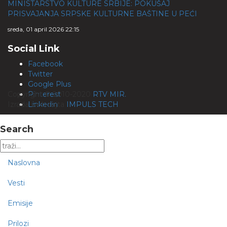
MINISTARSTVO KULTURE SRBIJE: POKUŠAJ
PRISVAJANJA SRPSKE KULTURNE BAŠTINE U PEĆI
sreda, 01 april 2026 22:15
Social Link
Facebook
Twitter
Google Plus
Copyright © 2010-2020
Pinterest
RTV MIR.
Izrada web sajta
Linkedin
IMPULS TECH
Search
Naslovna
Vesti
Emisije
Prilozi