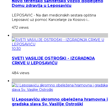
Novo terensko sanitetsko vozilo dodeljeno
Domu zdravlja u Leposaviću
LEPOSAVIĆ - Na dan medicinskih sestara opština
Leposavić uz pomoć Kancelarije za Kosovo i...
472 views
10:30
SVETI VASILIJE OSTROŠKI - IZGRADNJA
CRKVE U LEPOSAVIĆU
484 views
U Leposaviću skromno obeležena hramovna i
gradska slava Sv. Vasilije Ostroški