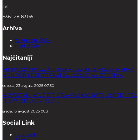
Tel:
+381 28 83165
Arhiva
novembar, 2024
mart, 2020
Najčitaniji
EU "RAZOČARANA" ŠTO DVE STRANKE KOSOVSKIH SRBA
NISU DOBILE SERTIFIKAT ZA UČEŠĆE NA IZBORIMA
subota, 23 avgust 2025 07:50
NOVAKOVIĆ: NEĆE BITI GRAĐANSKOG RATA U SRBIJI, REČ
JE O VUČIĆEVOM BLEFU
sreda, 13 avgust 2025 08:31
Social Link
Facebook