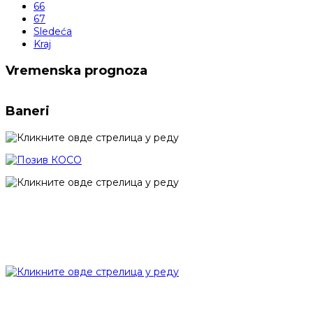
66
67
Sledeća
Kraj
Vremenska prognoza
Baneri