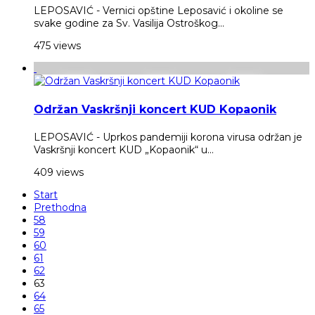
LEPOSAVIĆ - Vernici opštine Leposavić i okoline se
svake godine za Sv. Vasilija Ostroškog...
475 views
Održan Vaskršnji koncert KUD Kopaonik
LEPOSAVIĆ - Uprkos pandemiji korona virusa održan je
Vaskršnji koncert KUD „Kopaonik“ u...
409 views
Start
Prethodna
58
59
60
61
62
63
64
65