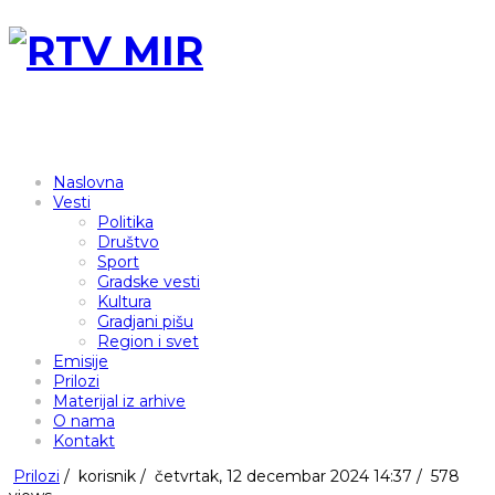
Naslovna
Vesti
Politika
Društvo
Sport
Gradske vesti
Kultura
Gradjani pišu
Region i svet
Emisije
Prilozi
Materijal iz arhive
O nama
Kontakt
Prilozi
/
korisnik
/
četvrtak, 12 decembar 2024 14:37 /
578