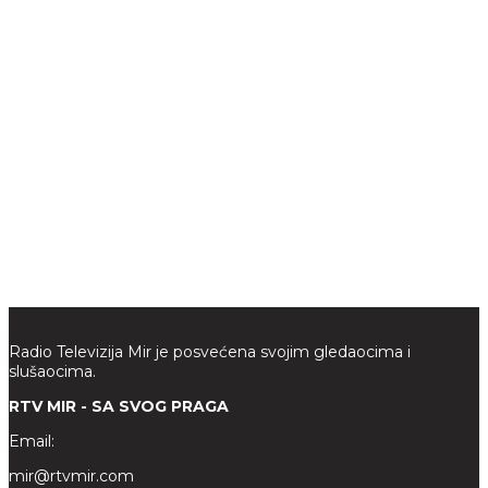
Radio Televizija Mir je posvećena svojim gledaocima i
slušaocima.
RTV MIR - SA SVOG PRAGA
Email:
mir@rtvmir.com