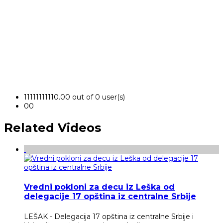
1
1
1
1
1
1
1
1
1
1
0.00 out of 0 user(s)
0
0
Related Videos
Vredni pokloni za decu iz Leška od
delegacije 17 opština iz centralne Srbije
LEŠAK - Delegacija 17 opština iz centralne Srbije i