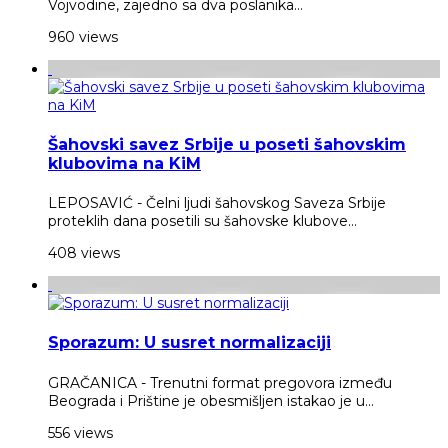
Vojvodine, zajedno sa dva poslanika...
960 views
Šahovski savez Srbije u poseti šahovskim
klubovima na KiM
LEPOSAVIĆ - Čelni ljudi šahovskog Saveza Srbije
proteklih dana posetili su šahovske klubove...
408 views
Sporazum: U susret normalizaciji
GRAČANICA - Trenutni format pregovora između
Beograda i Prištine je obesmišljen istakao je u...
556 views