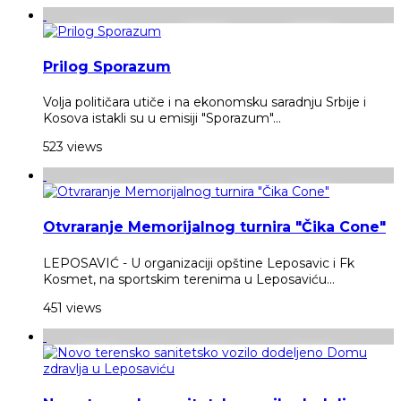
Prilog Sporazum
Volja političara utiče i na ekonomsku saradnju Srbije i
Kosova istakli su u emisiji "Sporazum"...
523 views
Otvraranje Memorijalnog turnira "Čika Cone"
LEPOSAVIĆ - U organizaciji opštine Leposavic i Fk
Kosmet, na sportskim terenima u Leposaviću...
451 views