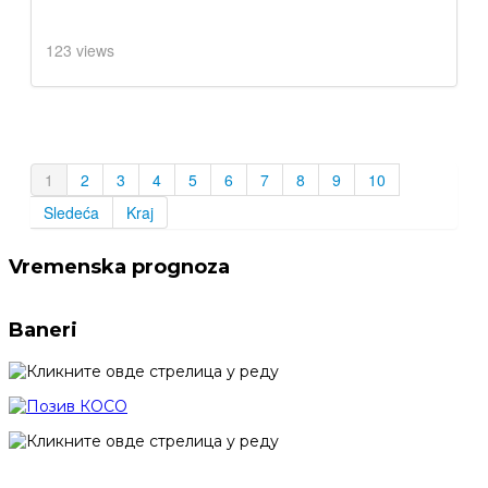
123 views
1
2
3
4
5
6
7
8
9
10
Sledeća
Kraj
Vremenska prognoza
Baneri