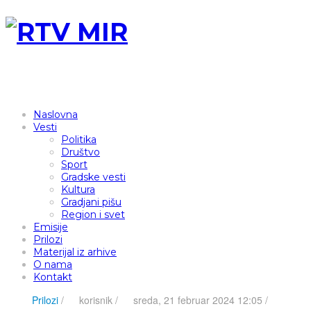
Naslovna
Vesti
Politika
Društvo
Sport
Gradske vesti
Kultura
Gradjani pišu
Region i svet
Emisije
Prilozi
Materijal iz arhive
O nama
Kontakt
Prilozi
/
korisnik
/
sreda, 21 februar 2024 12:05 /