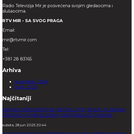
Radio Televizija Mir je posvećena svojim gledaocima i
slušaocima.
RTV MIR - SA SVOG PRAGA
Email:
mir@rtvmir.com
Tel:
+381 28 83165
Arhiva
novembar, 2024
mart, 2020
Najčitaniji
SRPSKA DEMOKRATIJA: NESTALO PET NAŠIH ČLANOVA,
TRAŽIMO OD NADLEŽNIH INFORMACIJE O NJIMA
subota, 28 jun 2025 20:44