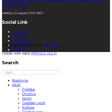
SLAVKO SIMIĆ 18. SEPTEMBRA NA SUDU ZBOG NAPADA
NA NOVINARE
nedelja, 24 avgust 2025 08:21
Social Link
Facebook
Twitter
Google Plus
Copyright © 2010-2020
Pinterest
RTV MIR.
Linkedin
Izrada web sajta
IMPULS TECH
Search
Naslovna
Vesti
Politika
Društvo
Sport
Gradske vesti
Kultura
Gradjani pišu