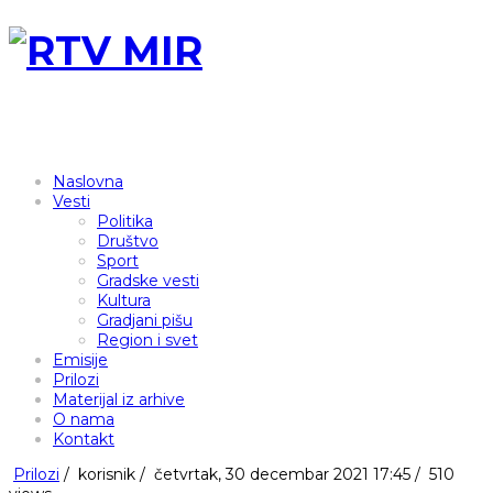
Naslovna
Vesti
Politika
Društvo
Sport
Gradske vesti
Kultura
Gradjani pišu
Region i svet
Emisije
Prilozi
Materijal iz arhive
O nama
Kontakt
Prilozi
/
korisnik
/
četvrtak, 30 decembar 2021 17:45 /
510