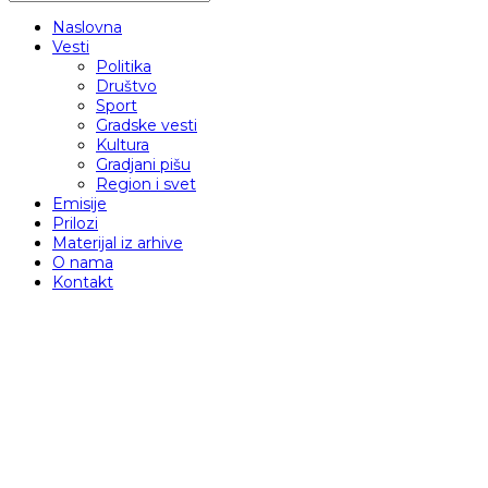
Naslovna
Vesti
Politika
Društvo
Sport
Gradske vesti
Kultura
Gradjani pišu
Region i svet
Emisije
Prilozi
Materijal iz arhive
O nama
Kontakt