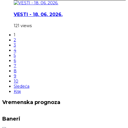
VESTI - 18. 06. 2026.
121 views
1
2
3
4
5
6
7
8
9
10
Sledeća
Kraj
Vremenska prognoza
Baneri