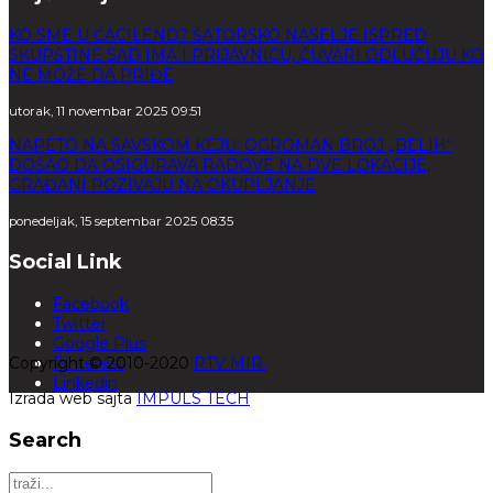
KO SME U ĆACILEND? ŠATORSKO NASELJE ISPRED
SKUPŠTINE SAD IMA I PRIJAVNICU, ČUVARI ODLUČUJU KO
NE MOŽE DA PRIĐE
utorak, 11 novembar 2025 09:51
NAPETO NA SAVSKOM KEJU: OGROMAN BROJ „BELIH“
DOŠAO DA OSIGURAVA RADOVE NA DVE LOKACIJE,
GRAĐANI POZIVAJU NA OKUPLJANJE
ponedeljak, 15 septembar 2025 08:35
Social Link
Facebook
Twitter
Google Plus
Copyright © 2010-2020
Pinterest
RTV MIR.
Linkedin
Izrada web sajta
IMPULS TECH
Search