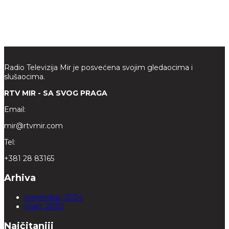
Radio Televizija Mir je posvećena svojim gledaocima i
slušaocima.
RTV MIR - SA SVOG PRAGA
Email:
mir@rtvmir.com
Tel:
+381 28 83165
Arhiva
novembar, 2024
mart, 2020
Najčitaniji