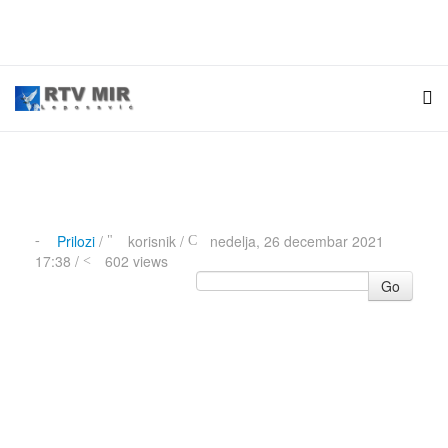
Prilozi
/
korisnik
/
nedelja, 26 decembar 2021
17:38 /
602 views
Go