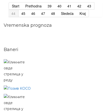
Start
Prethodna
39
40
41
42
43
44
45
46
47
48
Sledeća
Kraj
Vremenska prognoza
Baneri