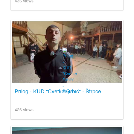
436 views
Prilog - KUD "Cvetko Grbić" - Štrpce
426 views