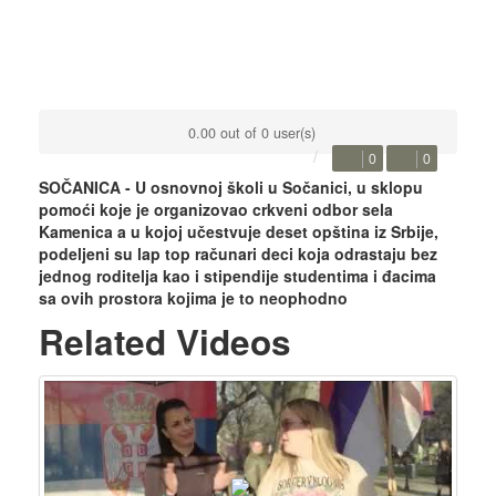
0.00 out of 0 user(s)
0
0
SOČANICA - U osnovnoj školi u Sočanici, u sklopu
pomoći koje je organizovao crkveni odbor sela
Kamenica a u kojoj učestvuje deset opština iz Srbije,
podeljeni su lap top računari deci koja odrastaju bez
jednog roditelja kao i stipendije studentima i đacima
sa ovih prostora kojima je to neophodno
Related Videos