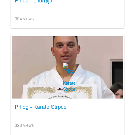
Prilog - Liturgija
394 views
Prilog - Karate Strpce
328 views