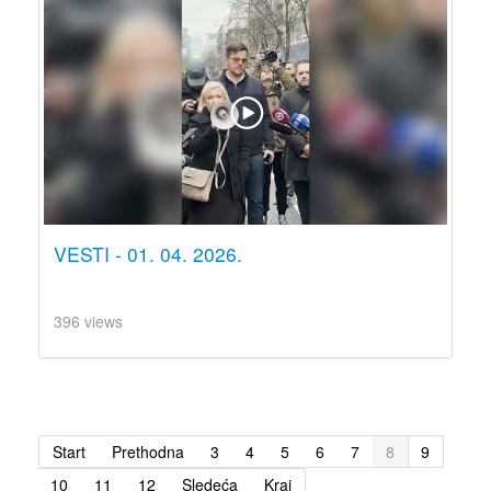
VESTI - 01. 04. 2026.
396 views
Start
Prethodna
3
4
5
6
7
8
9
10
11
12
Sledeća
Kraj