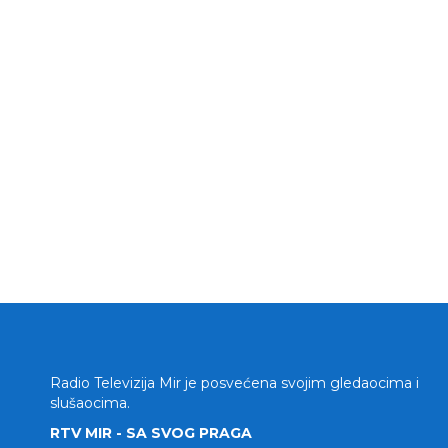
Radio Televizija Mir je posvećena svojim gledaocima i
slušaocima.
RTV MIR - SA SVOG PRAGA