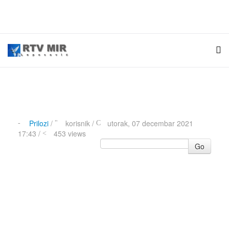
Prilozi
/
korisnik
/
utorak, 07 decembar 2021
17:43 /
453 views
Go