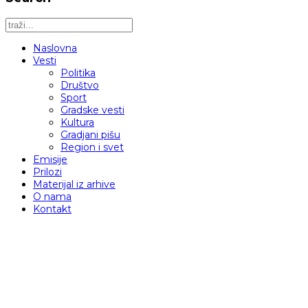
Naslovna
Vesti
Politika
Društvo
Sport
Gradske vesti
Kultura
Gradjani pišu
Region i svet
Emisije
Prilozi
Materijal iz arhive
O nama
Kontakt