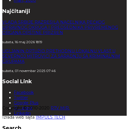
mart, 2020
Najčitaniji
VLADA SRBIJE RAZREŠILA NAČELNIKA PEĆKOG
UPRAVNOG OKRUGA I PREDSEDNIKA PRIVREMENOG
ORGANA OPŠTINE PRIZREN
subota, 16 maj 2026 18:19
UGLJANIN OPTUŽIO PRETHODNU LOKALNU VLAST U
SEVERNOJ MITROVICI ZA SARADNJU SA KRIMINALNIM
GRUPAMA
subota, 01 novembar 2025 07:46
Social Link
Facebook
Twitter
Google Plus
Copyright © 2010-2020
Pinterest
RTV MIR.
Linkedin
Izrada web sajta
IMPULS TECH
Search