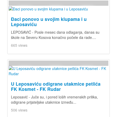
Đaci ponovo u svojim klupama i u
Leposaviću
LEPOSAVIĆ - Posle mesec dana odlaganja, danas su
škole na Severu Kosova konačno počele da rade....
665 views
U Leposaviću odigrane utakmice petlića
FK Kosmet - FK Rudar
Leposavić - Juče su, i pored loših vremenskih prilika,
odigrane prijateljske utakmice između...
506 views