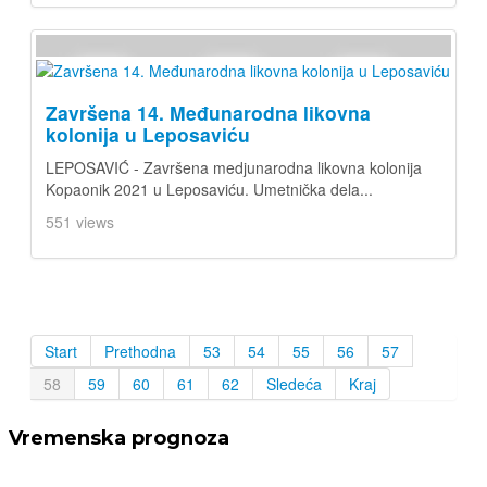
Završena 14. Međunarodna likovna
kolonija u Leposaviću
LEPOSAVIĆ - Završena medjunarodna likovna kolonija
Kopaonik 2021 u Leposaviću. Umetnička dela...
551 views
Start
Prethodna
53
54
55
56
57
58
59
60
61
62
Sledeća
Kraj
Vremenska prognoza