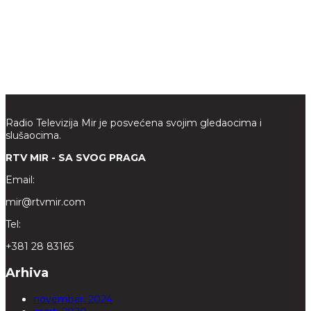
Radio Televizija Mir je posvećena svojim gledaocima i
slušaocima.
RTV MIR - SA SVOG PRAGA
Email:
mir@rtvmir.com
Tel:
+381 28 83165
Arhiva
novembar, 2024