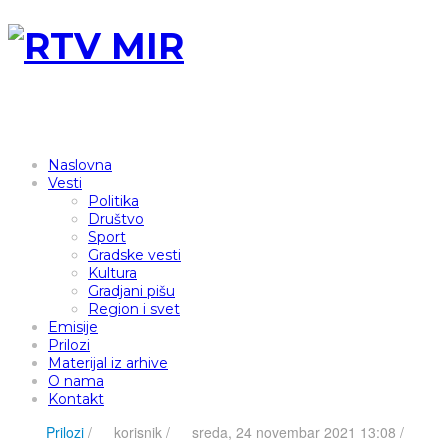
Naslovna
Vesti
Politika
Društvo
Sport
Gradske vesti
Kultura
Gradjani pišu
Region i svet
Emisije
Prilozi
Materijal iz arhive
O nama
Kontakt
Prilozi
/
korisnik
/
sreda, 24 novembar 2021 13:08 /