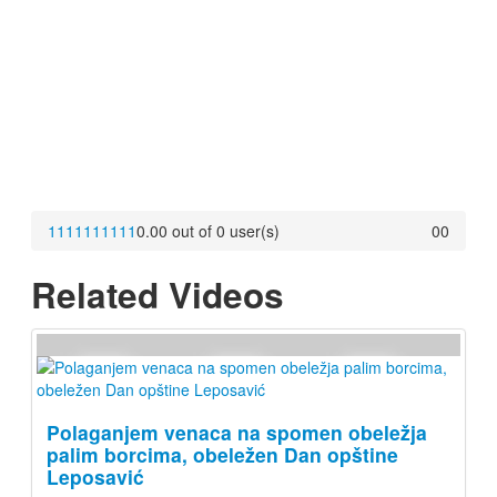
1
1
1
1
1
1
1
1
1
1
0.00 out of 0 user(s)
0
0
Related Videos
Polaganjem venaca na spomen obeležja
palim borcima, obeležen Dan opštine
Leposavić