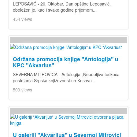
LEPOSAVIĆ - 20. Oktobar, Dan opštine Leposavić,
obeležen je, kao i svake godine prijemom...
454 views
Održana promocija knjige "Antologija" u
KPC "Akvarius"
SEVERNA MITROVICA - Antologija „Neodoljiva teškoća
postojanja.Srpska književnost na Kosovu...
509 views
U galeriji "Akvarijus" u Severnoj Mitrovici