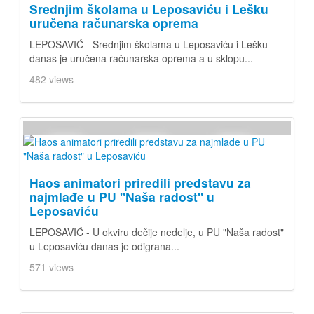
Srednjim školama u Leposaviću i Lešku
uručena računarska oprema
LEPOSAVIĆ - Srednjim školama u Leposaviću i Lešku
danas je uručena računarska oprema a u sklopu...
482 views
Haos animatori priredili predstavu za
najmlađe u PU "Naša radost" u
Leposaviću
LEPOSAVIĆ - U okviru dečije nedelje, u PU "Naša radost"
u Leposaviću danas je odigrana...
571 views