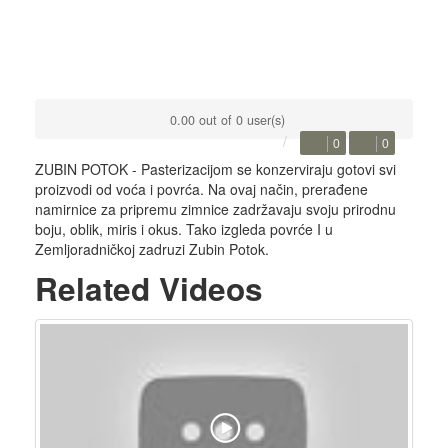
0.00 out of 0 user(s)
0
0
ZUBIN POTOK - Pasterizacijom se konzerviraju gotovi svi
proizvodi od voća i povrća. Na ovaj način, prerađene
namirnice za pripremu zimnice zadržavaju svoju prirodnu
boju, oblik, miris i okus. Tako izgleda povrće I u
Zemljoradničkoj zadruzi Zubin Potok.
Related Videos