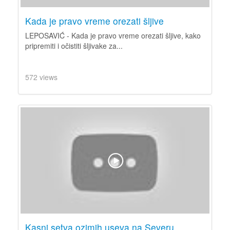
Kada je pravo vreme orezati šljive
LEPOSAVIĆ - Kada je pravo vreme orezati šljive, kako
pripremiti i očistiti šljivake za...
572 views
Kasni setva ozimih useva na Severu