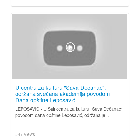
U centru za kulturu "Sava Dečanac",
održana svečana akademija povodom
Dana opštine Leposavić
LEPOSAVIĆ - U Sali centra za kulturu "Sava Dečanac",
povodom dana opštine Leposavić, održana je...
547 views