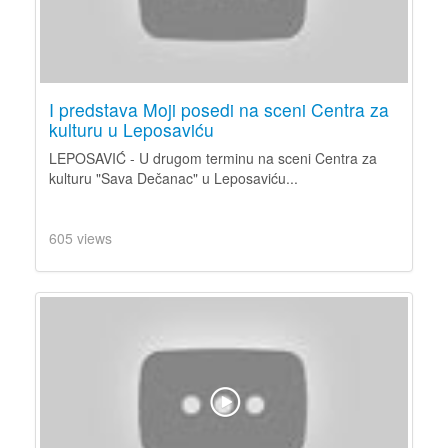
I predstava Moji posedi na sceni Centra za
kulturu u Leposaviću
LEPOSAVIĆ - U drugom terminu na sceni Centra za
kulturu "Sava Dečanac" u Leposaviću...
605 views