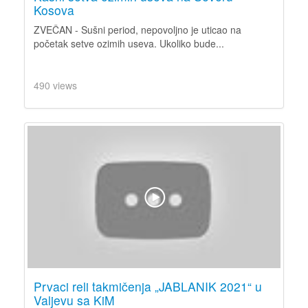
Kosova
ZVEČAN - Sušni period, nepovoljno je uticao na
početak setve ozimih useva. Ukoliko bude...
490 views
Prvaci reli takmičenja „JABLANIK 2021“ u
Valjevu sa KiM