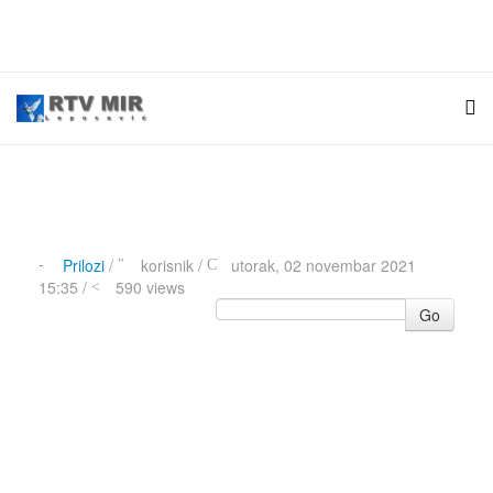
Prilozi
/
korisnik
/
utorak, 02 novembar 2021
15:35 /
590 views
Go