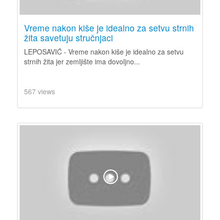
Vreme nakon kiše je idealno za setvu strnih
žita savetuju stručnjaci
LEPOSAVIĆ - Vreme nakon kiše je idealno za setvu
strnih žita jer zemljište ima dovoljno...
567 views