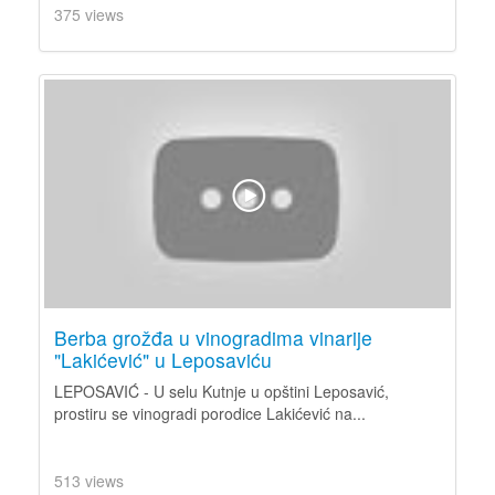
375 views
Berba grožđa u vinogradima vinarije
"Lakićević" u Leposaviću
LEPOSAVIĆ - U selu Kutnje u opštini Leposavić,
prostiru se vinogradi porodice Lakićević na...
513 views