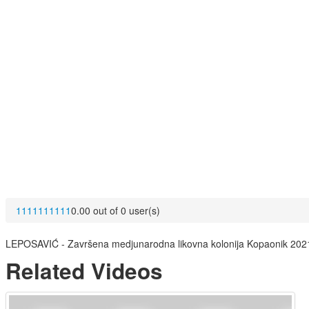
1
1
1
1
1
1
1
1
1
1
0.00 out of 0 user(s)
LEPOSAVIĆ - Završena medjunarodna likovna kolonija Kopaonik 2021 
Related Videos