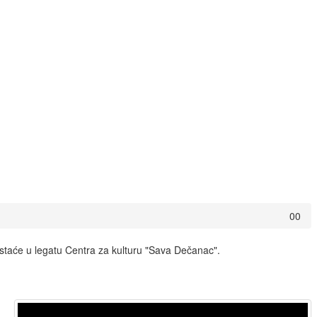
0
0
staće u legatu Centra za kulturu "Sava Dečanac".