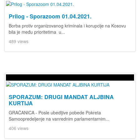
Prilog - Sporazoom 01.04.2021.
Borba protiv organizovanog kriminala i korupcije na Kosovu
bila je među prioritetima u...
489 views
SPORAZUM: DRUGI MANDAT ALJBINA
KURTIJA
GRAČANICA - Posle ubedljive pobede Pokreta
Samoopredeljenje na vanrednim parlamentarnim...
406 views