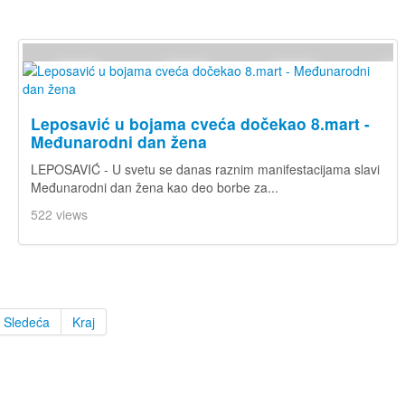
Leposavić u bojama cveća dočekao 8.mart -
Međunarodni dan žena
LEPOSAVIĆ - U svetu se danas raznim manifestacijama slavi
Međunarodni dan žena kao deo borbe za...
522 views
Sledeća
Kraj