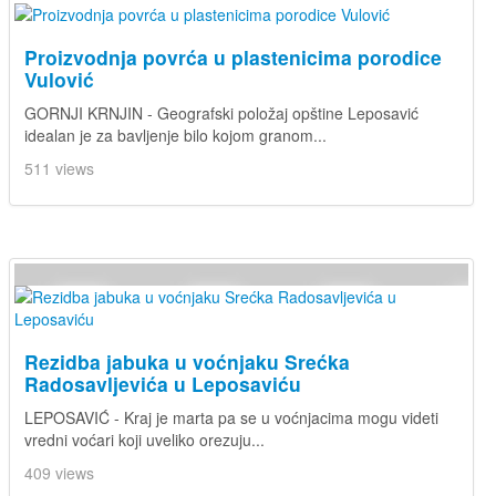
Proizvodnja povrća u plastenicima porodice
Vulović
GORNJI KRNJIN - Geografski položaj opštine Leposavić
idealan je za bavljenje bilo kojom granom...
511 views
Rezidba jabuka u voćnjaku Srećka
Radosavljevića u Leposaviću
LEPOSAVIĆ - Kraj je marta pa se u voćnjacima mogu videti
vredni voćari koji uveliko orezuju...
409 views