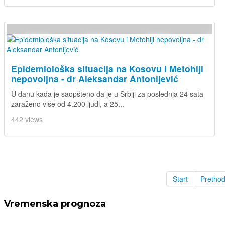
Epidemiološka situacija na Kosovu i Metohiji
nepovoljna - dr Aleksandar Antonijević
U danu kada je saopšteno da je u Srbiji za poslednja 24 sata
zaraženo više od 4.200 ljudi, a 25...
442 views
Start
Pretho
Vremenska prognoza