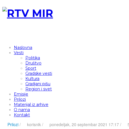
Naslovna
Vesti
Politika
Društvo
Sport
Gradske vesti
Kultura
Gradjani pišu
Region i svet
Emisije
Prilozi
Materijal iz arhive
O nama
Kontakt
Prilozi
/
korisnik
/
ponedeljak, 20 septembar 2021 17:17 /
5