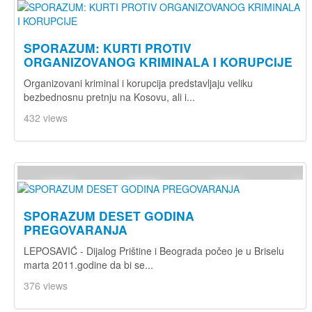
SPORAZUM: KURTI PROTIV
ORGANIZOVANOG KRIMINALA I KORUPCIJE
Organizovani kriminal i korupcija predstavljaju veliku
bezbednosnu pretnju na Kosovu, ali i...
432 views
SPORAZUM DESET GODINA
PREGOVARANJA
LEPOSAVIĆ - Dijalog Prištine i Beograda počeo je u Briselu
marta 2011.godine da bi se...
376 views