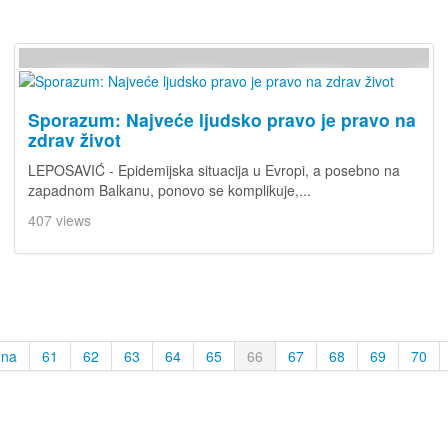
Sporazum: Najveće ljudsko pravo je pravo na
zdrav život
LEPOSAVIĆ - Epidemijska situacija u Evropi, a posebno na
zapadnom Balkanu, ponovo se komplikuje,...
407 views
dna
61
62
63
64
65
66
67
68
69
70