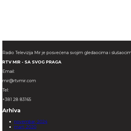
Radio Televizija Mir je posvećena svojim gledaocima i slušaocim
RTV MIR - SA SVOG PRAGA
Email:
mir@rtvmir.com
Tel:
+381 28 83165
Arhiva
novembar, 2024
mart, 2020