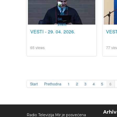
VESTI - 29. 04. 2026.
VESTI
65 views
77 vie
Start
Prethodna
1
2
3
4
5
6
Arhiv
Radio Televizija Mir je posvećena