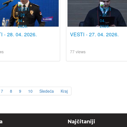
 - 28. 04. 2026.
VESTI - 27. 04. 2026.
ws
77 views
7
8
9
10
Sledeća
Kraj
a
Najčitaniji