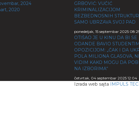
ovembar, 2024
GRBOVIĆ: VUČIĆ
art, 2020
KRIMINALIZACIJOM
BEZBEDNOSNIH STRUKTU
SAMO UBRZAVA SVOJ PAD
ponedeljak, 15 septembar 2025 08:2
OTIŠAO JE U KINU DA BI SE
ODANDE BAVIO STUDENTIM
OPOZICIJOM: „ČAK I DA U
POLA MILIONA GLASOVA, N
VIDIM KAKO MOGU DA PO
NA IZBORIMA“
četvrtak, 04 septembar 2025 12:04
Izrada web sajta
IMPULS TE