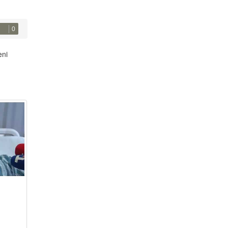
0
eni