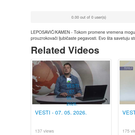
0.00 out of 0 user(s)
LEPOSAVIĆ/KAMEN - Tokom promene vremena moguća je 
prouzrokovači ljubičaste pegavosti. Evo šta savetuju st
Related Videos
VESTI - 07. 05. 2026.
VESTI
137 views
175 vi