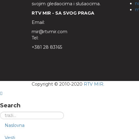
n
svojim gledaocima i slušaocima.
m
RTV MIR - SA SVOG PRAGA
Email:
mir@rtvmir.com
Tel:
+381 28 83165
Copyright © 2010-2020
RTV MIR.
Search
Naslovna
Vesti