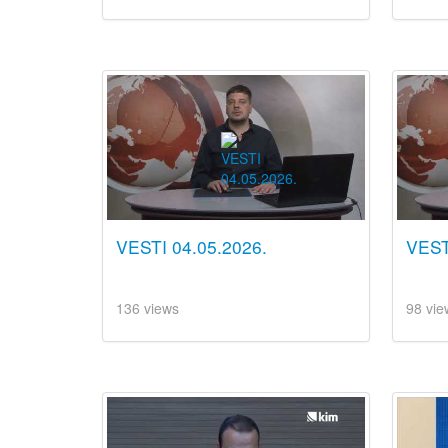
VESTI 04.05.2026.
VEST
136 views
98 vie