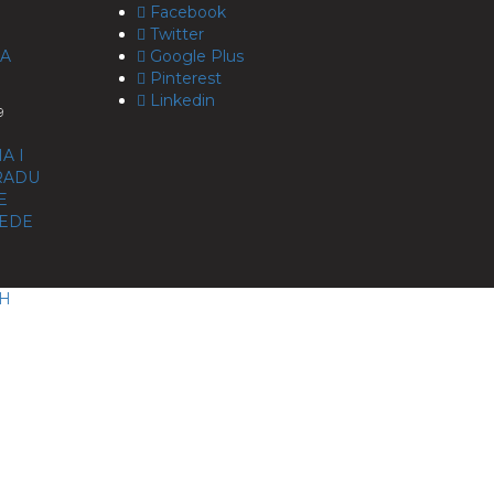
Facebook
Twitter
RA
Google Plus
Pinterest
Linkedin
9
A I
KRADU
E
BEDE
CH