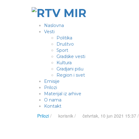
Naslovna
Vesti
Politika
Društvo
Sport
Gradske vesti
Kultura
Gradjani pišu
Region i svet
Emisije
Prilozi
Materijal iz arhive
O nama
Kontakt
Prilozi
/
korisnik
/
četvrtak, 10 jun 2021 15:37 