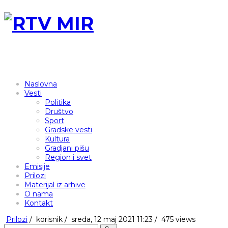
Naslovna
Vesti
Politika
Društvo
Sport
Gradske vesti
Kultura
Gradjani pišu
Region i svet
Emisije
Prilozi
Materijal iz arhive
O nama
Kontakt
Prilozi
/
korisnik
/
sreda, 12 maj 2021 11:23 /
475 views