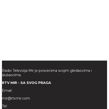
Radio Televizija Mir je posvećena svojim gledaocima i
slušaocima.
RTV MIR - SA SVOG PRAGA
Email:
mir@rtvmir.com
Tel: