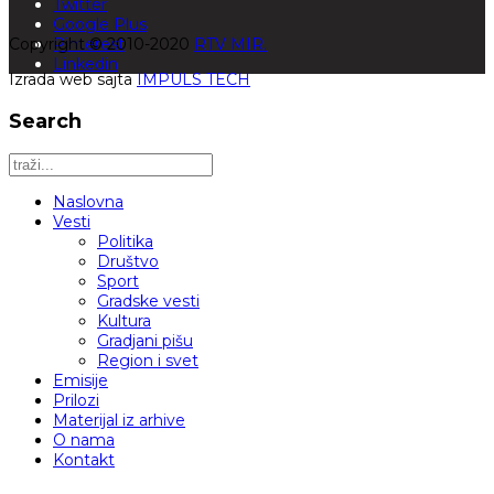
Twitter
Google Plus
Copyright © 2010-2020
Pinterest
RTV MIR.
Linkedin
Izrada web sajta
IMPULS TECH
Search
Naslovna
Vesti
Politika
Društvo
Sport
Gradske vesti
Kultura
Gradjani pišu
Region i svet
Emisije
Prilozi
Materijal iz arhive
O nama
Kontakt