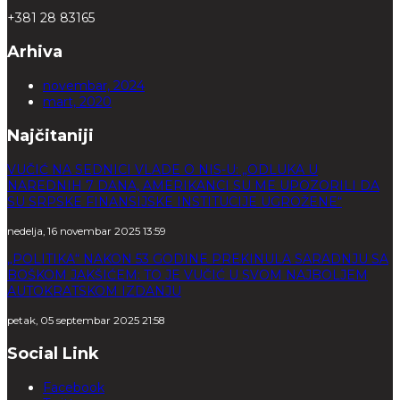
+381 28 83165
Arhiva
novembar, 2024
mart, 2020
Najčitaniji
VUČIĆ NA SEDNICI VLADE O NIS-U: „ODLUKA U
NAREDNIH 7 DANA, AMERIKANCI SU ME UPOZORILI DA
SU SRPSKE FINANSIJSKE INSTITUCIJE UGROŽENE“
nedelja, 16 novembar 2025 13:59
„POLITIKA“ NAKON 53 GODINE PREKINULA SARADNJU SA
BOŠKOM JAKŠIĆEM: TO JE VUČIĆ U SVOM NAJBOLJEM
AUTOKRATSKOM IZDANJU
petak, 05 septembar 2025 21:58
Social Link
Facebook