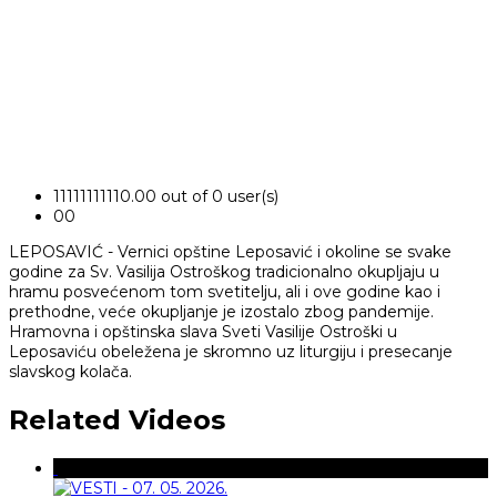
1
1
1
1
1
1
1
1
1
1
0.00 out of 0 user(s)
0
0
LEPOSAVIĆ - Vernici opštine Leposavić i okoline se svake
godine za Sv. Vasilija Ostroškog tradicionalno okupljaju u
hramu posvećenom tom svetitelju, ali i ove godine kao i
prethodne, veće okupljanje je izostalo zbog pandemije.
Hramovna i opštinska slava Sveti Vasilije Ostroški u
Leposaviću obeležena je skromno uz liturgiju i presecanje
slavskog kolača.
Related Videos