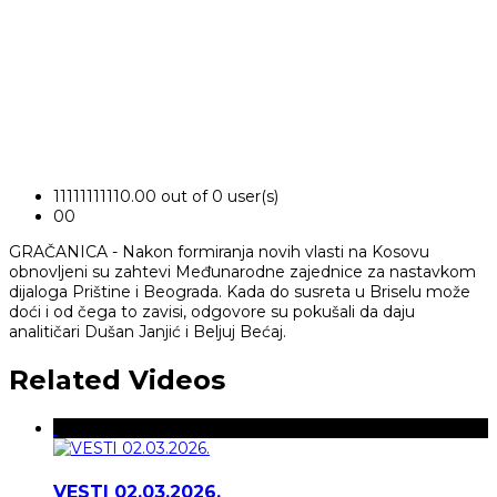
1
1
1
1
1
1
1
1
1
1
0.00 out of 0 user(s)
0
0
GRAČANICA - Nakon formiranja novih vlasti na Kosovu
obnovljeni su zahtevi Međunarodne zajednice za nastavkom
dijaloga Prištine i Beograda. Kada do susreta u Briselu može
doći i od čega to zavisi, odgovore su pokušali da daju
analitičari Dušan Janjić i Beljuj Bećaj.
Related Videos
VESTI 02.03.2026.