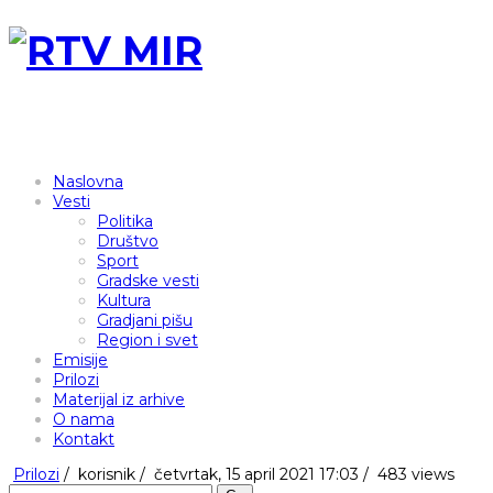
Naslovna
Vesti
Politika
Društvo
Sport
Gradske vesti
Kultura
Gradjani pišu
Region i svet
Emisije
Prilozi
Materijal iz arhive
O nama
Kontakt
Prilozi
/
korisnik
/
četvrtak, 15 april 2021 17:03 /
483 views