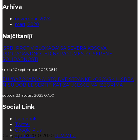
Arhiva
novembar, 2024
mart, 2020
Najčitaniji
‘SRBI PROTIV BLOKADA’ SA SEVERA KOSOVA:
PROPAGANDNO JEDINSTVO UMESTO ISKRENE
SOLIDARNOSTI
sreda, 10 septembar 2025 08:14
EU "RAZOČARANA" ŠTO DVE STRANKE KOSOVSKIH SRBA
NISU DOBILE SERTIFIKAT ZA UČEŠĆE NA IZBORIMA
subota, 23 avgust 2025 07:50
Social Link
Facebook
Twitter
Google Plus
Copyright © 2010-2020
Pinterest
RTV MIR.