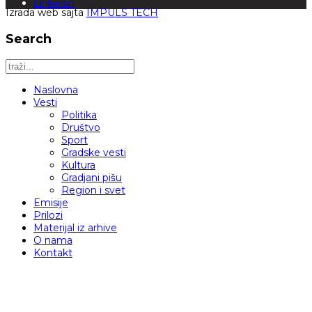
Linkedin
Izrada web sajta
IMPULS TECH
Search
Naslovna
Vesti
Politika
Društvo
Sport
Gradske vesti
Kultura
Gradjani pišu
Region i svet
Emisije
Prilozi
Materijal iz arhive
O nama
Kontakt