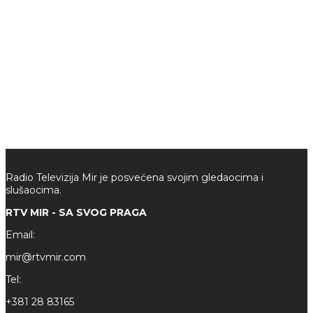
Radio Televizija Mir je posvećena svojim gledaocima i
slušaocima.
RTV MIR - SA SVOG PRAGA
Email:
mir@rtvmir.com
Tel:
+381 28 83165