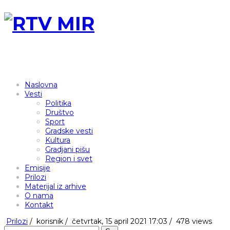
Naslovna
Vesti
Politika
Društvo
Sport
Gradske vesti
Kultura
Gradjani pišu
Region i svet
Emisije
Prilozi
Materijal iz arhive
O nama
Kontakt
Prilozi
/
korisnik
/
četvrtak, 15 april 2021 17:03 /
478 views