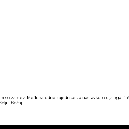
i su zahtevi Međunarodne zajednice za nastavkom dijaloga Prišt
Beljuj Bećaj.