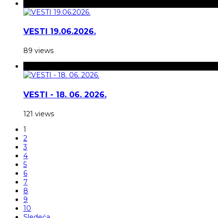
VESTI 19.06.2026.
89 views
VESTI - 18. 06. 2026.
121 views
1
2
3
4
5
6
7
8
9
10
Sledeća