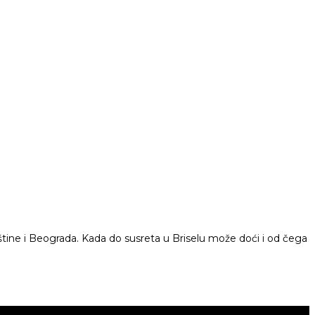
ine i Beograda. Kada do susreta u Briselu može doći i od čega