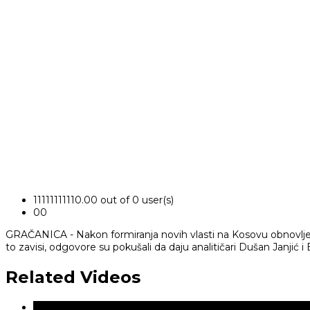
1
1
1
1
1
1
1
1
1
1
0.00 out of 0 user(s)
0
0
GRAČANICA - Nakon formiranja novih vlasti na Kosovu obnovljen
to zavisi, odgovore su pokušali da daju analitičari Dušan Janjić i 
Related Videos