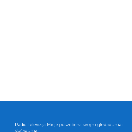
Radio Televizija Mir je posvećena svojim gledaocima i
slušaocima.