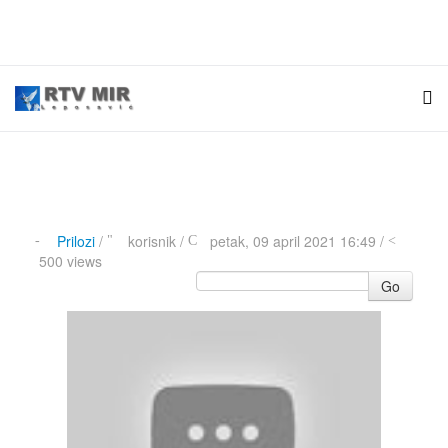
Prilozi
/
korisnik
/
petak, 09 april 2021 16:49 /
500 views
Go