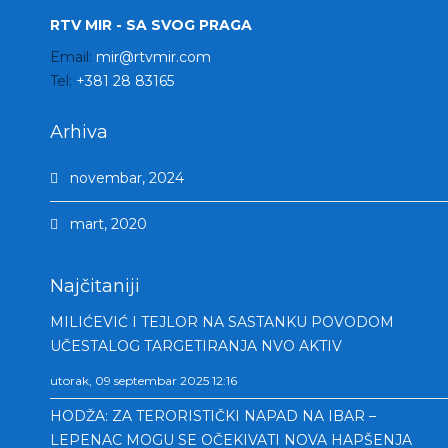
RTV MIR - SA SVOG PRAGA
Email:
mir@rtvmir.com
Tel:
+381 28 83165
Arhiva
novembar, 2024
mart, 2020
Najčitaniji
MILIĆEVIĆ I TEJLOR NA SASTANKU POVODOM
UČESTALOG TARGETIRANJA NVO AKTIV
utorak, 09 septembar 2025 12:16
HODŽA: ZA TERORISTIČKI NAPAD NA IBAR –
LEPENAC MOGU SE OČEKIVATI NOVA HAPŠENJA