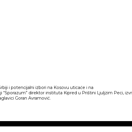
biji i potencijalni izbori na Kosovu uticaće i na
ji “Sporazum” direktor instituta Kipred u Prištini Ljuljzim Peci, iz
Čaglavici Goran Avramović.