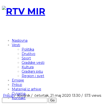
Naslovna
Vesti
Politika
Društvo
Sport
Gradske vesti
Kultura
Gradjani pišu
Region i svet
Emisije
Prilozi
Materijal iz arhive
O nama
Prilozi
/
korisnik
/
četvrtak, 21 maj 2020 13:30 /
573 views
Kontakt
Go