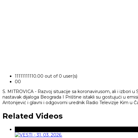
1
1
1
1
1
1
1
1
1
1
0.00 out of 0 user(s)
0
0
S. MITROVICA - Razvoj situacije sa koronavirusom, ali i izbori u Sr
nastavak dijaloga Beograda I Prištine istakli su gostujući u emisi
Antonijević i glavni i odgovorni urednik Radio Televizije Kim u 
Related Videos