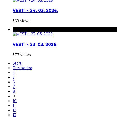
VESTI - 24. 03. 2026.
369 views
VESTI - 23. 03. 2026.
377 views
Start
Prethodna
4
5
6
7
8
9
10
11
12
13