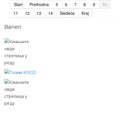
Start
Prethodna
5
6
7
8
9
10
11
12
13
14
Sledeća
Kraj
Baneri