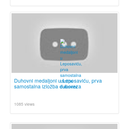
Duhovni medaljoni u Leposaviću, prva
samostalna izložba duboreza
1085 views