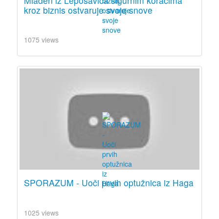
Mladen iz Leposavića sigurnim koracima
kroz biznis ostvaruje svoje snove
1075 views
SPORAZUM - Uoči prvih optužnica iz Haga
1025 views