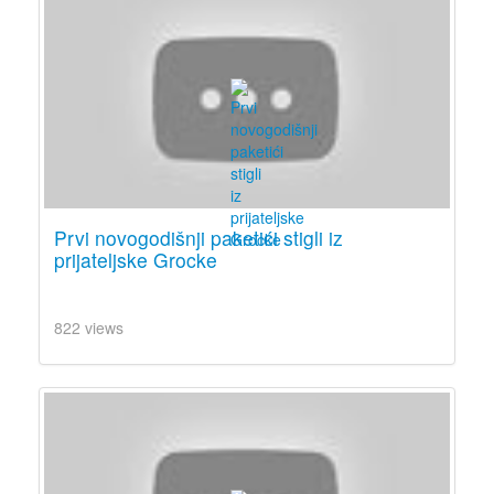
Prvi novogodišnji paketići stigli iz
prijateljske Grocke
822 views