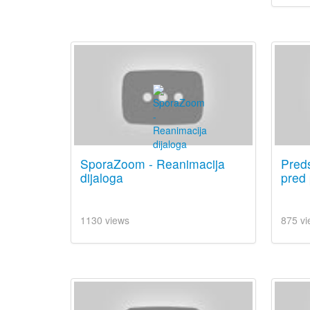
SporaZoom - Reanimacija
Preds
dijaloga
pred
1130 views
875 vi