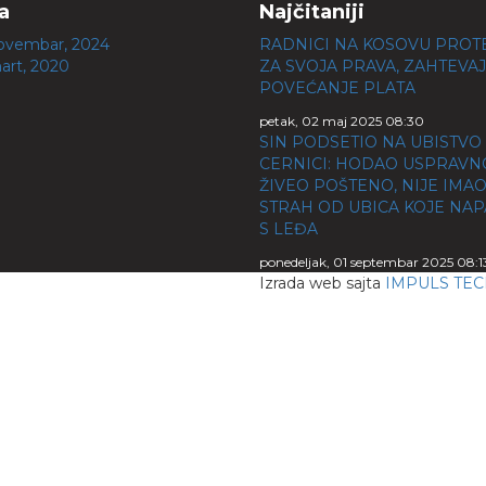
a
Najčitaniji
ovembar, 2024
RADNICI NA KOSOVU PROT
art, 2020
ZA SVOJA PRAVA, ZAHTEVA
POVEĆANJE PLATA
petak, 02 maj 2025 08:30
SIN PODSETIO NA UBISTVO
CERNICI: HODAO USPRAVN
ŽIVEO POŠTENO, NIJE IMA
STRAH OD UBICA KOJE NA
S LEĐA
ponedeljak, 01 septembar 2025 08:1
Izrada web sajta
IMPULS TE