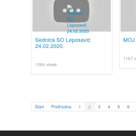
Sednica SO Leposavić
MOJ
24.02.2020.
1167 
1066 views
Start
Prethodna
1
2
3
4
5
6