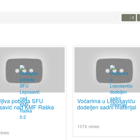
0
ljiva pobeda SFU
Voćarima u Leposaviću
savić nad KMF Raška
dodeljen sadni materijal
1076 views
views