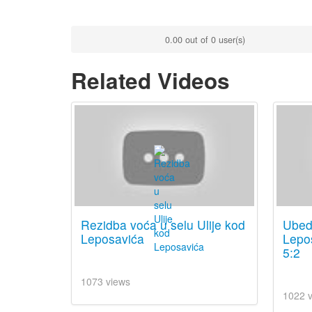
0.00 out of 0 user(s)
Related Videos
Rezidba voća u selu Ulije kod
Ubed
Leposavića
Lepo
5:2
1073 views
1022 