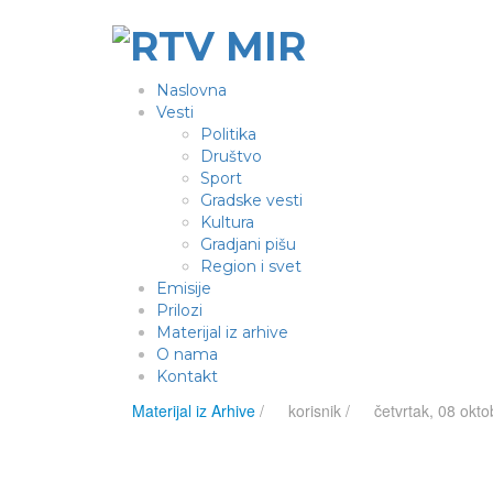
Naslovna
Vesti
Politika
Društvo
Sport
Gradske vesti
Kultura
Gradjani pišu
Region i svet
Emisije
Prilozi
Materijal iz arhive
O nama
Kontakt
Materijal iz Arhive
/
korisnik
/
četvrtak, 08 okt