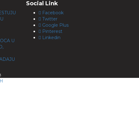
Social Link
ESTUJU
Facebook
JU
Twitter
Google Plus
Pinterest
Linkedin
 OCA U
O,
O
PADAJU
3
CH