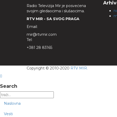
Arhiv
Radio Televizija Mir je posvećena
n
svojim gledaocima i slušaocima.
m
RTV MIR - SA SVOG PRAGA
Email:
mir@rtvmir.com
Tel:
+381 28 83165
Copyright © 2010-2020
RTV MIR.
Search
Naslovna
Vesti