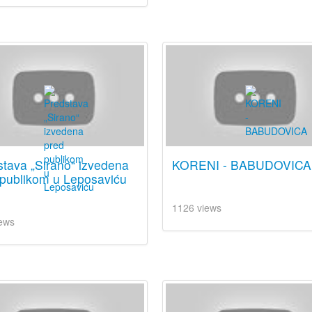
tava „Sirano“ izvedena
KORENI - BABUDOVICA
 publikom u Leposaviću
1126 views
ews