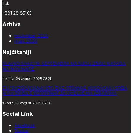
Tel:
+381 28 83165
Arhiva
novembar, 2024
mart, 2020
Najčitaniji
SLAVKO SIMIĆ 18. SEPTEMBRA NA SUDU ZBOG NAPADA
NA NOVINARE
nedelja, 24 avgust 2025 08:21
EU "RAZOČARANA" ŠTO DVE STRANKE KOSOVSKIH SRBA
NISU DOBILE SERTIFIKAT ZA UČEŠĆE NA IZBORIMA
subota, 23 avgust 2025 07:50
Social Link
Facebook
Twitter