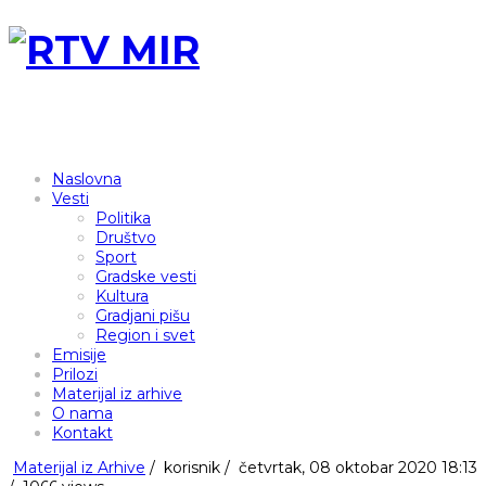
Naslovna
Vesti
Politika
Društvo
Sport
Gradske vesti
Kultura
Gradjani pišu
Region i svet
Emisije
Prilozi
Materijal iz arhive
O nama
Kontakt
Materijal iz Arhive
/
korisnik
/
četvrtak, 08 oktobar 2020 18:13