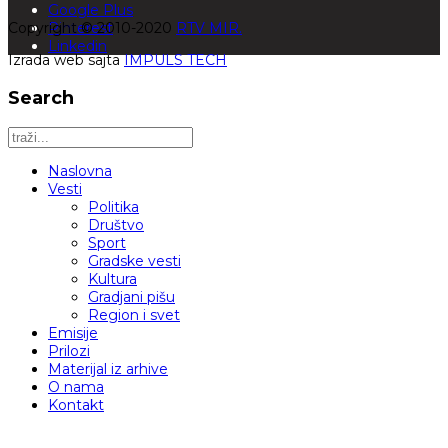
Google Plus
Copyright © 2010-2020
Pinterest
RTV MIR.
Linkedin
Izrada web sajta
IMPULS TECH
Search
Naslovna
Vesti
Politika
Društvo
Sport
Gradske vesti
Kultura
Gradjani pišu
Region i svet
Emisije
Prilozi
Materijal iz arhive
O nama
Kontakt