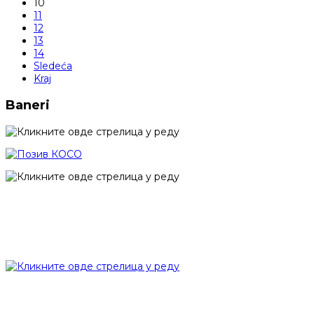
10
11
12
13
14
Sledeća
Kraj
Baneri