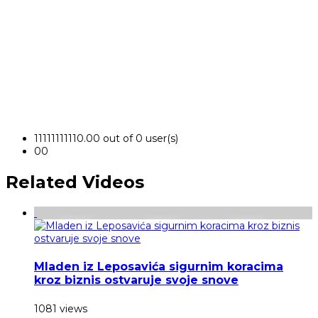
1
1
1
1
1
1
1
1
1
1
0.00 out of 0 user(s)
0
0
Related Videos
Mladen iz Leposavića sigurnim koracima
kroz biznis ostvaruje svoje snove
1081 views