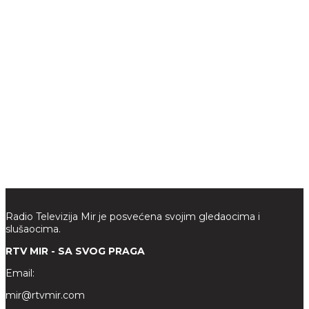
Radio Televizija Mir je posvećena svojim gledaocima i
slušaocima.
RTV MIR - SA SVOG PRAGA
Email:
mir@rtvmir.com