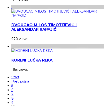
DVOUGAO MILOS TIMOTIJEVIĆ I
ALEKSANDAR RAPAJIĆ
970 views
KORENI LUČKA REKA
1155 views
Start
Prethodna
5
6
7
8
9