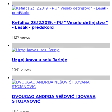
Kefalica 23.12.2019. - PU " Veselo detinjstvo "
- Lešak - predškolci
1127 views
Uzgoj krava u selu Jarinje
1041 views
DVOUGAO ANDRIJA NEŠOVIĆ I JOVANA
STOJANOVIĆ
1114 views