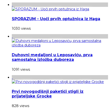
SPORAZUM - Uoči prvih optužnica iz Haga
1030 views
Duhovni medaljoni u Leposaviću, prva
samostalna izložba duboreza
1091 views
Prvi novogodišnji paketići stigli iz
prijateljske Grocke
828 views