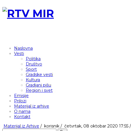
Naslovna
Vesti
Politika
Društvo
Sport
Gradske vesti
Kultura
Gradjani pišu
Region i svet
Emisije
Prilozi
Materijal iz arhive
O nama
Kontakt
Materijal iz Arhive
/
korisnik
/
četvrtak, 08 oktobar 2020 17:55 