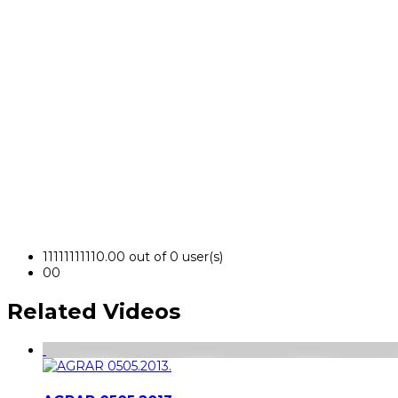
1
1
1
1
1
1
1
1
1
1
0.00 out of 0 user(s)
0
0
Related Videos