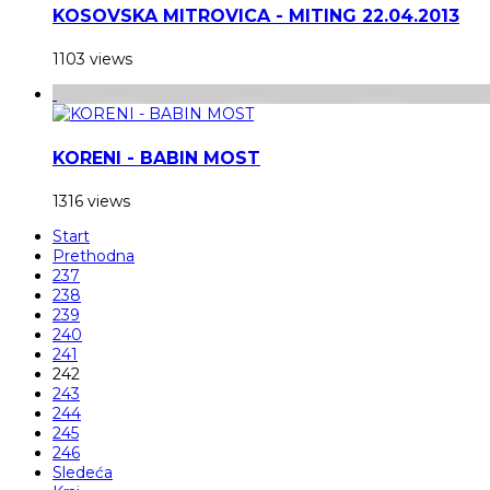
KOSOVSKA MITROVICA - MITING 22.04.2013
1103 views
KORENI - BABIN MOST
1316 views
Start
Prethodna
237
238
239
240
241
242
243
244
245
246
Sledeća