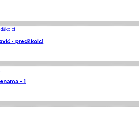
savić - predškolci
ženama - 1