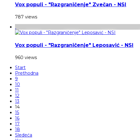
Vox populi - "Razgraničenje" Zvečan - NSI
787 views
Vox populi - "Razgraničenje" Leposavić - NSI
960 views
Start
Prethodna
9
10
11
12
13
14
15
16
17
18
Sledeća