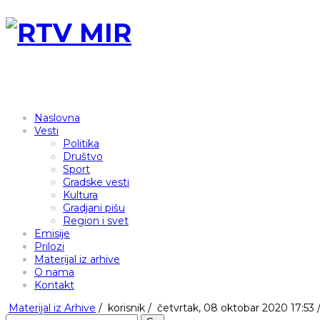
Naslovna
Vesti
Politika
Društvo
Sport
Gradske vesti
Kultura
Gradjani pišu
Region i svet
Emisije
Prilozi
Materijal iz arhive
O nama
Kontakt
Materijal iz Arhive
/
korisnik
/
četvrtak, 08 oktobar 2020 17:53 