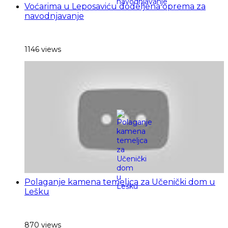
Voćarima u Leposaviću dodeljena oprema za
navodnjavanje
1146 views
Polaganje kamena temeljca za Učenički dom u
Lešku
870 views