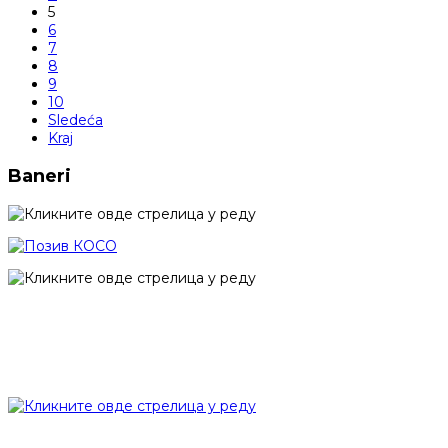
5
6
7
8
9
10
Sledeća
Kraj
Baneri