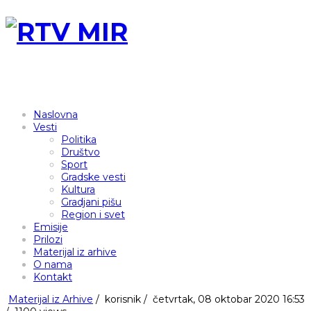
Naslovna
Vesti
Politika
Društvo
Sport
Gradske vesti
Kultura
Gradjani pišu
Region i svet
Emisije
Prilozi
Materijal iz arhive
O nama
Kontakt
Materijal iz Arhive
/
korisnik
/
četvrtak, 08 oktobar 2020 16:53