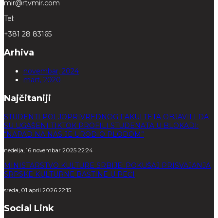
mir@rtvmir.com
Tel:
+381 28 83165
Arhiva
novembar, 2024
mart, 2020
Najčitaniji
STUDENTI POLJOPRIVREDNOG FAKULTETA OBJAVILI DA
SU UGAŠENI TIKTOK PROFILI STUDENATA U BLOKADI:
“NAPAD NA NAS JE URODIO PLODOM”
nedelja, 16 novembar 2025 22:24
MINISTARSTVO KULTURE SRBIJE: POKUŠAJ PRISVAJANJA
SRPSKE KULTURNE BAŠTINE U PEĆI
sreda, 01 april 2026 22:15
Social Link