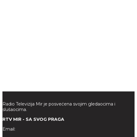
Radio Televizija Mir je posvećena svojim gledaocima i
slušaocima.
RTV MIR - SA SVOG PRAGA
Email: