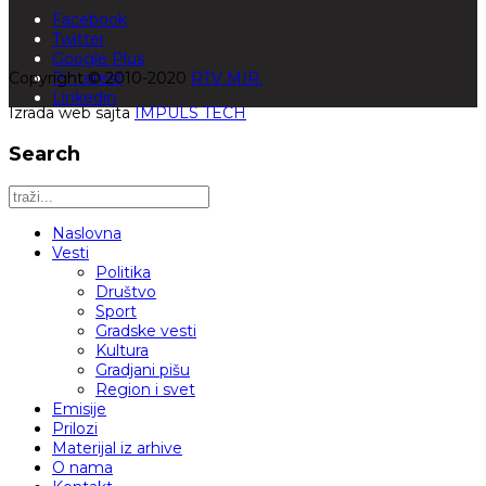
Facebook
Twitter
Google Plus
Copyright © 2010-2020
Pinterest
RTV MIR.
Linkedin
Izrada web sajta
IMPULS TECH
Search
Naslovna
Vesti
Politika
Društvo
Sport
Gradske vesti
Kultura
Gradjani pišu
Region i svet
Emisije
Prilozi
Materijal iz arhive
O nama