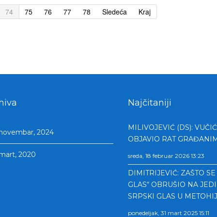
74
75
76
77
78
Sledeća
Kraj
hiva
Najčitaniji
MILIVOJEVIĆ (DS): VUČIĆ
novembar, 2024
OBJAVIO RAT GRAĐANIM
mart, 2020
sreda, 18 februar 2026 13:23
DIMITRIJEVIĆ: ZAŠTO SE
GLAS“ OBRUŠIO NA JEDI
SRPSKI GLAS U METOHIJ
ponedeljak, 31 mart 2025 15:11