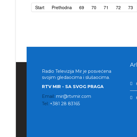
Start
Prethodna
69
70
71
72
73
Ar
Radio Televizija Mir je posvećena
svojim gledaocima i slušaocima.
RTV MIR - SA SVOG PRAGA
Email:
mir@rtvmir.com
Tel:
+381 28 83165