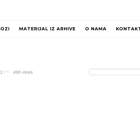
LOZI
MATERIJAL IZ ARHIVE
O NAMA
KONTAK
32 /
468 views