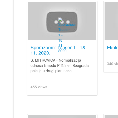
Sporazoom: Teaser 1 - 18.
Ekolo
11. 2020.
S. MITROVICA - Normalizacija
340 vi
odnosa između Prištine i Beograda
pala je u drugi plan nako...
455 views