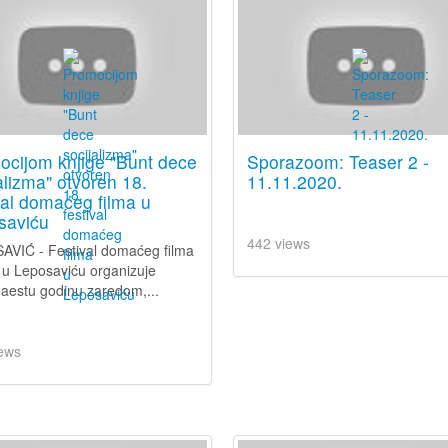
ocijom knjige "Bunt dece
Sporazoom: Teaser 2 -
alizma" otvoren 18.
11.11.2020.
val domaćeg filma u
saviću
442 views
VIĆ - Festival domaćeg filma
e u Leposaviću organizuje
estu godinu zaredom,...
ews