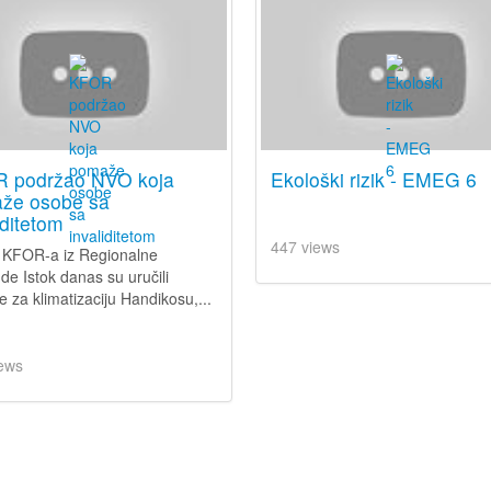
 podržao NVO koja
Ekološki rizik - EMEG 6
že osobe sa
iditetom
447 views
i KFOR-a iz Regionalne
e Istok danas su uručili
e za klimatizaciju Handikosu,...
ews