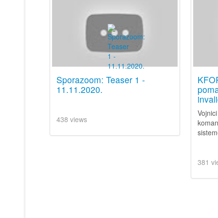
Sporazoom: Teaser 1 -
KFOR
11.11.2020.
poma
inval
Vojnic
438 views
komand
sistem
381 vi