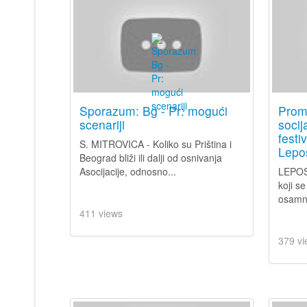
Sporazum: Bg - Pr: mogući
Prom
scenariji
socij
festi
S. MITROVICA - Koliko su Priština i
Lepo
Beograd bliži ili dalji od osnivanja
Asocijacije, odnosno...
LEPOSA
koji s
osamna
411 views
379 vi