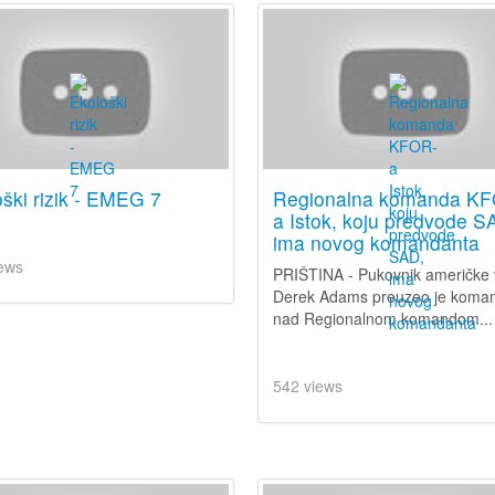
ški rizik - EMEG 7
Regionalna komanda K
a Istok, koju predvode S
ima novog komandanta
ews
PRIŠTINA - Pukovnik američke 
Derek Adams preuzeo je koma
nad Regionalnom komandom...
542 views