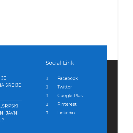
Social Link
 JE
Facebook
A SRBIJE
Twitter
Google Plus
Pinterest
 „SRPSKI
Linkedin
NI JAVNI
I?