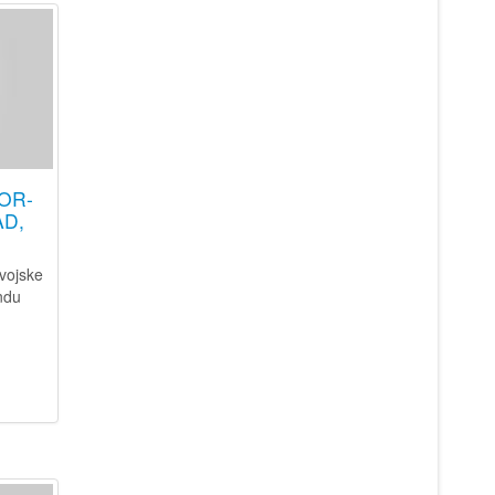
FOR-
AD,
vojske
ndu