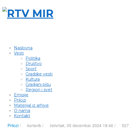
Naslovna
Vesti
Politika
Društvo
Sport
Gradske vesti
Kultura
Gradjani pišu
Region i svet
Emisije
Prilozi
Materijal iz arhive
O nama
Kontakt
Prilozi
/
korisnik
/
četvrtak, 05 decembar 2024 18:46 /
527 