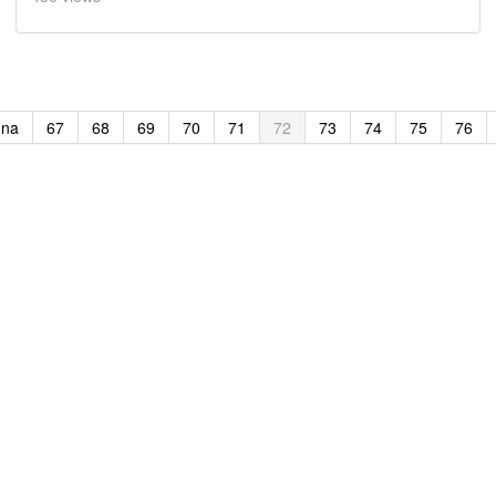
dna
67
68
69
70
71
72
73
74
75
76