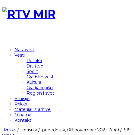
Naslovna
Vesti
Politika
Društvo
Sport
Gradske vesti
Kultura
Gradjani pišu
Region i svet
Emisije
Prilozi
Materijal iz arhive
O nama
Kontakt
Prilozi
/
korisnik
/
ponedeljak, 08 novembar 2021 17:49 /
515