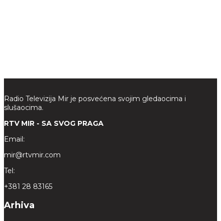
Radio Televizija Mir je posvećena svojim gledaocima i
slušaocima.
RTV MIR - SA SVOG PRAGA
Email:
mir@rtvmir.com
Tel:
+381 28 83165
Arhiva