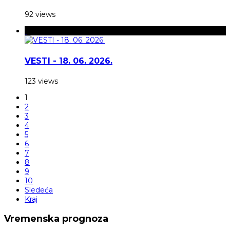
92 views
VESTI - 18. 06. 2026.
123 views
1
2
3
4
5
6
7
8
9
10
Sledeća
Kraj
Vremenska prognoza