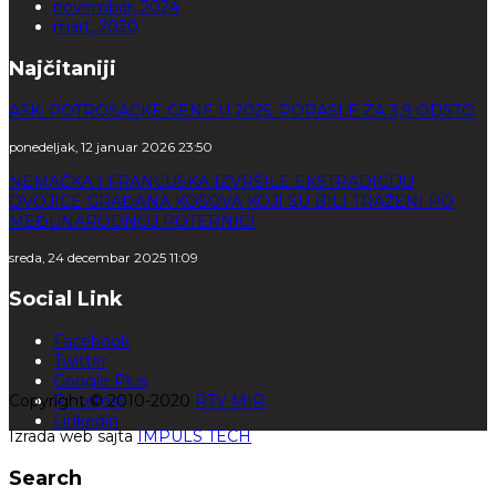
novembar, 2024
mart, 2020
Najčitaniji
ASK: POTROŠAČKE CENE U 2025. PORASLE ZA 3,9 ODSTO
ponedeljak, 12 januar 2026 23:50
NEMAČKA I FRANCUSKA IZVRŠILE EKSTRADICIJU
DVOJICE GRAĐANA KOSOVA KOJI SU BILI TRAŽENI PO
MEĐUNARODNOJ POTERNICI
sreda, 24 decembar 2025 11:09
Social Link
Facebook
Twitter
Google Plus
Copyright © 2010-2020
Pinterest
RTV MIR.
Linkedin
Izrada web sajta
IMPULS TECH
Search