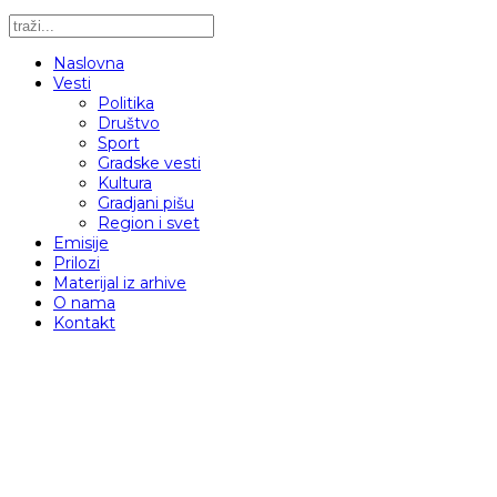
Naslovna
Vesti
Politika
Društvo
Sport
Gradske vesti
Kultura
Gradjani pišu
Region i svet
Emisije
Prilozi
Materijal iz arhive
O nama
Kontakt