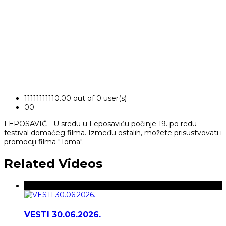
1
1
1
1
1
1
1
1
1
1
0.00 out of 0 user(s)
0
0
LEPOSAVIĆ - U sredu u Leposaviću počinje 19. po redu
festival domaćeg filma. Između ostalih, možete prisustvovati i
promociji filma "Toma".
Related Videos
VESTI 30.06.2026.