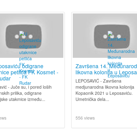
posaviću odigrane
Završena 14. Međunaro
ice petlića FK Kosmet -
likovna kolonija u Lepos
udar
LEPOSAVIĆ - Završena
vić - Juče su, i pored loših
medjunarodna likovna kolonija
skih prilika, odigrane
Kopaonik 2021 u Leposaviću.
eljske utakmice između...
Umetnička dela...
ews
556 views