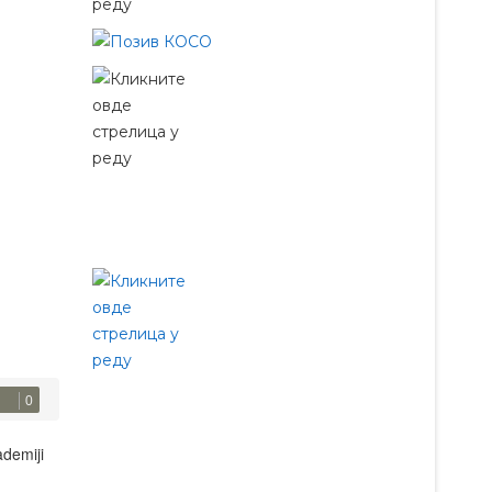
0
demiji