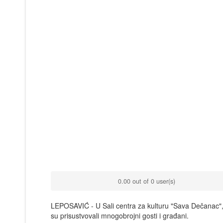
0.00 out of 0 user(s)
LEPOSAVIĆ - U Sali centra za kulturu "Sava Dečanac"
su prisustvovali mnogobrojni gosti i građani.