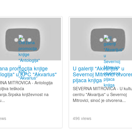
ana promocija knjige
U galeriji "Akvarijus" u
logija" u KPC "Akvarius"
Severnoj Mitrovici otvor
pijaca knjiga
NA MITROVICA - Antologija
ljiva teškoća
SEVERNA MITROVICA - U kult
anja.Srpska književnost na
centru "Akvarijus" u Severnoj
...
Mitrovici, sinoć je otvorena...
ews
496 views