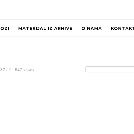
LOZI
MATERIJAL IZ ARHIVE
O NAMA
KONTAK
:37 /
547 views