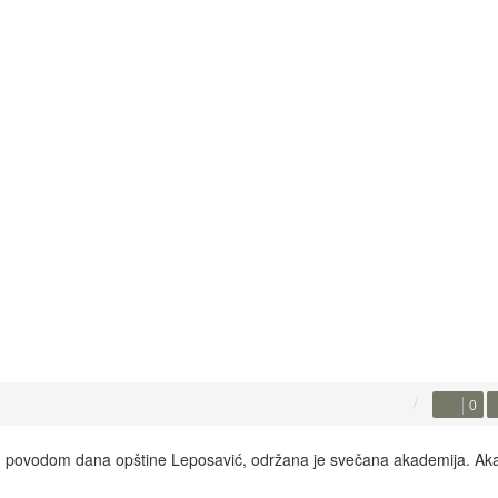
0
, povodom dana opštine Leposavić, održana je svečana akademija. Aka