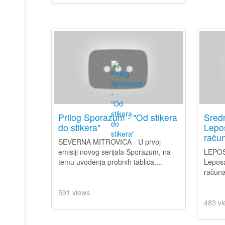
Prilog Sporazum - "Od stikera
Sred
do stikera"
Lepo
raču
SEVERNA MITROVICA - U prvoj
emisiji novog serijala Sporazum, na
LEPOS
temu uvođenja probnih tablica,...
Leposa
računa
591 views
483 vi