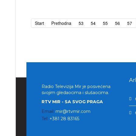
Start
Prethodna
53
54
55
56
57
Ar
Radio Televizija Mir je posvećena
svojim gledaocima i slušaocima.
RTV MIR - SA SVOG PRAGA
Email:
mir@rtvmir.com
Tel:
+381 28 83165