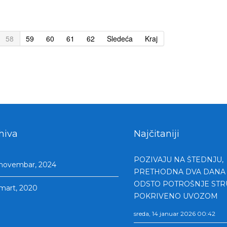
58
59
60
61
62
Sledeća
Kraj
hiva
Najčitaniji
POZIVAJU NA ŠTEDNJU,
novembar, 2024
PRETHODNA DVA DANA 
ODSTO POTROŠNJE STR
mart, 2020
POKRIVENO UVOZOM
sreda, 14 januar 2026 00:42