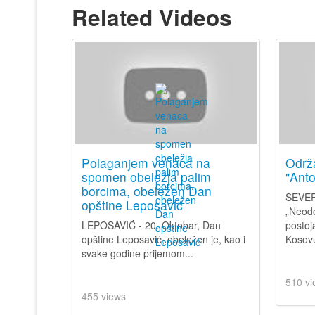
Related Videos
Polaganjem venaca na
Održ
spomen obeležja palim
"Anto
borcima, obeležen Dan
SEVER
opštine Leposavić
„Neodo
LEPOSAVIĆ - 20. Oktobar, Dan
postoj
opštine Leposavić, obeležen je, kao i
Kosovu
svake godine prijemom...
510 vi
455 views