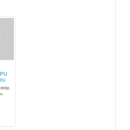
 PU
iću
delje,
ću