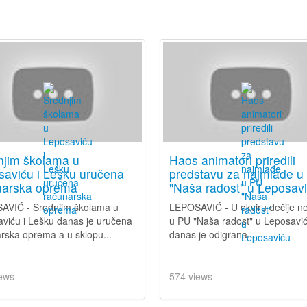
njim školama u
Haos animatori priredili
saviću i Lešku uručena
predstavu za najmlađe u
narska oprema
"Naša radost" u Leposav
AVIĆ - Srednjim školama u
LEPOSAVIĆ - U okviru dečije ne
viću i Lešku danas je uručena
u PU "Naša radost" u Leposavi
rska oprema a u sklopu...
danas je odigrana...
ews
574 views