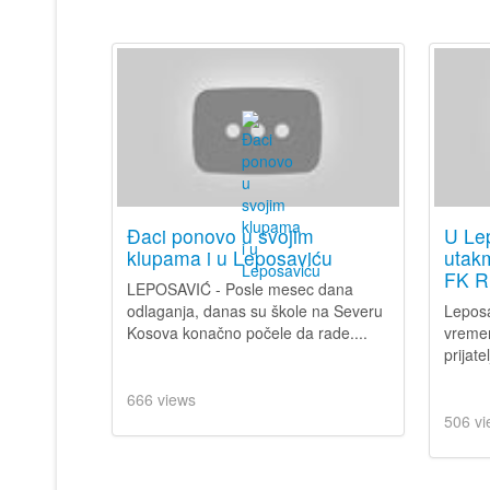
Đaci ponovo u svojim
U Le
klupama i u Leposaviću
utakm
FK R
LEPOSAVIĆ - Posle mesec dana
odlaganja, danas su škole na Severu
Leposa
Kosova konačno počele da rade....
vremen
prijat
666 views
506 vi