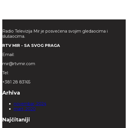
Radio Televizija Mir je posvećena svojim gledaocima i
slušaocima.
RTV MIR - SA SVOG PRAGA
Email:
mir@rtvmir.com
Tel:
+381 28 83165
Arhiva
novembar, 2024
mart, 2020
Najčitaniji