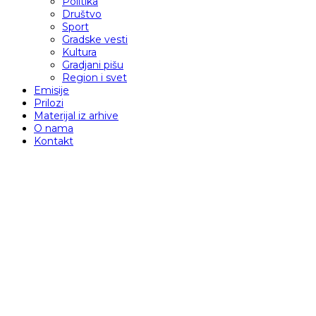
Politika
Društvo
Sport
Gradske vesti
Kultura
Gradjani pišu
Region i svet
Emisije
Prilozi
Materijal iz arhive
O nama
Kontakt