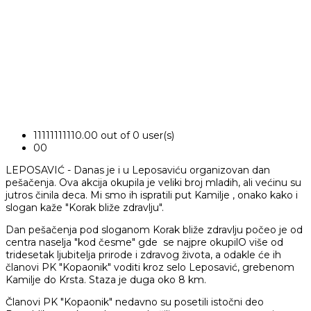
1
1
1
1
1
1
1
1
1
1
0.00 out of 0 user(s)
0
0
LEPOSAVIĆ - Danas je i u Leposaviću organizovan dan
pešačenja. Ova akcija okupila je veliki broj mladih, ali većinu su
jutros činila deca. Mi smo ih ispratili put Kamilje , onako kako i
slogan kaže "Korak bliže zdravlju".
Dan pešačenja pod sloganom Korak bliže zdravlju počeo je od
centra naselja "kod česme" gde se najpre okupilO više od
tridesetak ljubitelja prirode i zdravog života, a odakle će ih
članovi PK "Kopaonik" voditi kroz selo Leposavić, grebenom
Kamilje do Krsta. Staza je duga oko 8 km.
Članovi PK "Kopaonik" nedavno su posetili istočni deo