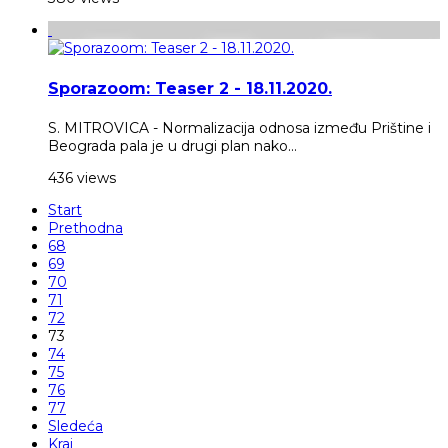
Sporazoom: Teaser 2 - 18.11.2020.
S. MITROVICA - Normalizacija odnosa između Prištine i
Beograda pala je u drugi plan nako...
436 views
Start
Prethodna
68
69
70
71
72
73
74
75
76
77
Sledeća
Kraj