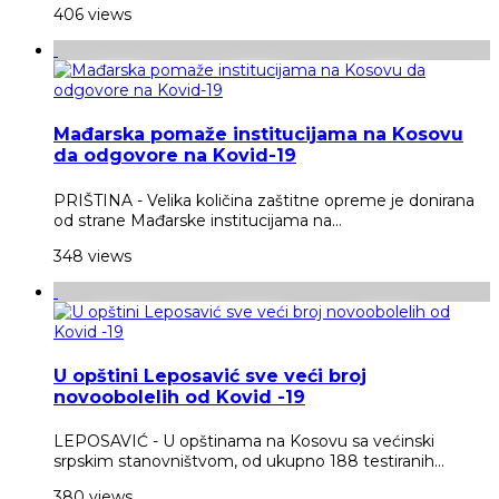
406 views
Mađarska pomaže institucijama na Kosovu
da odgovore na Kovid-19
PRIŠTINA - Velika količina zaštitne opreme je donirana
od strane Mađarske institucijama na...
348 views
U opštini Leposavić sve veći broj
novoobolelih od Kovid -19
LEPOSAVIĆ - U opštinama na Kosovu sa većinski
srpskim stanovništvom, od ukupno 188 testiranih...
380 views