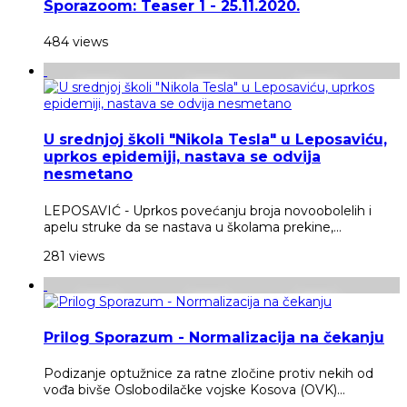
Sporazoom: Teaser 1 - 25.11.2020.
484 views
U srednjoj školi "Nikola Tesla" u Leposaviću,
uprkos epidemiji, nastava se odvija
nesmetano
LEPOSAVIĆ - Uprkos povećanju broja novoobolelih i
apelu struke da se nastava u školama prekine,...
281 views
Prilog Sporazum - Normalizacija na čekanju
Podizanje optužnice za ratne zločine protiv nekih od
vođa bivše Oslobodilačke vojske Kosova (OVK)...