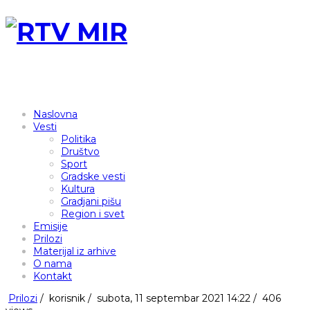
Naslovna
Vesti
Politika
Društvo
Sport
Gradske vesti
Kultura
Gradjani pišu
Region i svet
Emisije
Prilozi
Materijal iz arhive
O nama
Kontakt
Prilozi
/
korisnik
/
subota, 11 septembar 2021 14:22 /
406