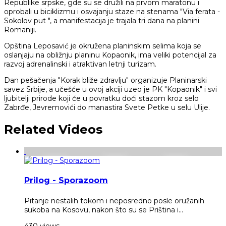
Republike srpske, gde su se družili na prvom maratonu i
oprobali u biciklizmu i osvajanju staze na stenama "Via ferata -
Sokolov put ", a manifestacija je trajala tri dana na planini
Romaniji.
Opština Leposavić je okružena planinskim selima koja se
oslanjaju na obližnju planinu Kopaonik, ima veliki potencijal za
razvoj adrenalinski i atraktivan letnji turizam.
Dan pešačenja "Korak bliže zdravlju" organizuje Planinarski
savez Srbije, a učešće u ovoj akciji uzeo je PK "Kopaonik" i svi
ljubitelji prirode koji će u povratku doći stazom kroz selo
Zabrđe, Jevremovići do manastira Svete Petke u selu Ulije.
Related Videos
Prilog - Sporazoom
Pitanje nestalih tokom i neposredno posle oružanih
sukoba na Kosovu, nakon što su se Priština i...
430 views