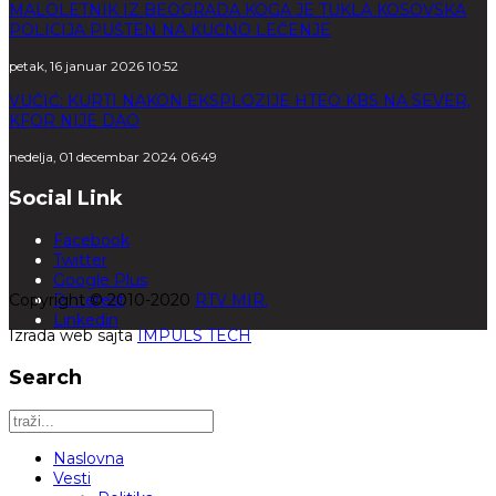
MALOLETNIK IZ BEOGRADA KOGA JE TUKLA KOSOVSKA
POLICIJA PUŠTEN NA KUĆNO LEČENJE
petak, 16 januar 2026 10:52
VUČIĆ: KURTI NAKON EKSPLOZIJE HTEO KBS NA SEVER,
KFOR NIJE DAO
nedelja, 01 decembar 2024 06:49
Social Link
Facebook
Twitter
Google Plus
Copyright © 2010-2020
Pinterest
RTV MIR.
Linkedin
Izrada web sajta
IMPULS TECH
Search
Naslovna
Vesti