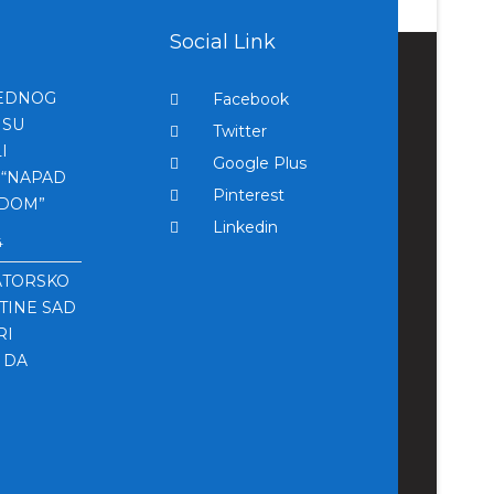
Social Link
REDNOG
Facebook
 SU
Twitter
I
Google Plus
 “NAPAD
Pinterest
ODOM”
Linkedin
4
ATORSKO
TINE SAD
RI
 DA