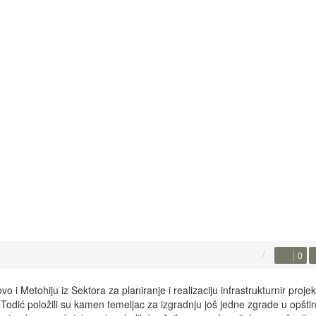
0
 Metohiju iz Sektora za planiranje i realizaciju infrastrukturnir projek
Todić položili su kamen temeljac za izgradnju još jedne zgrade u opštin