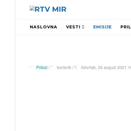
NASLOVNA
VESTI
EMISIJE
PRI
Prilozi
/
korisnik
/
četvrtak, 26 avgust 2021 1