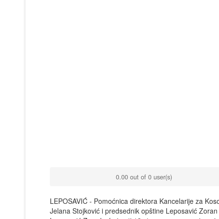
0.00 out of 0 user(s)
LEPOSAVIĆ - Pomoćnica direktora Kancelarije za Kosovo i
Jelana Stojković i predsednik opštine Leposavić Zoran 