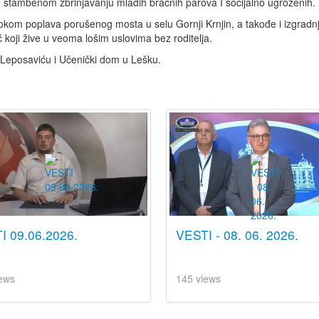
 stambenom zbrinjavanju mladih bračnih parova I socijalno ugroženih.
 tokom poplava porušenog mosta u selu Gornji Krnjin, a takođe i izgradn
 koji žive u veoma lošim uslovima bez roditelja.
u Leposaviću i Učenički dom u Lešku.
I 09.06.2026.
VESTI - 08. 06. 2026.
ews
145 views