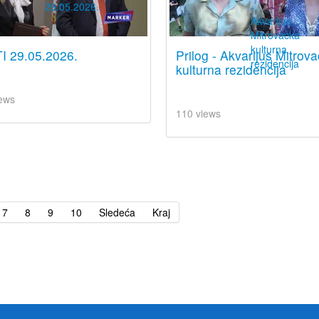
I 29.05.2026.
Prilog - Akvarijus Mitrov
kulturna rezidencija
ews
110 views
7
8
9
10
Sledeća
Kraj