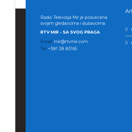
Ar
Radio Televizija Mir je posvećena
svojim gledaocima i slušaocima.
RTV MIR - SA SVOG PRAGA
Email:
mir@rtvmir.com
Tel:
+381 28 83165