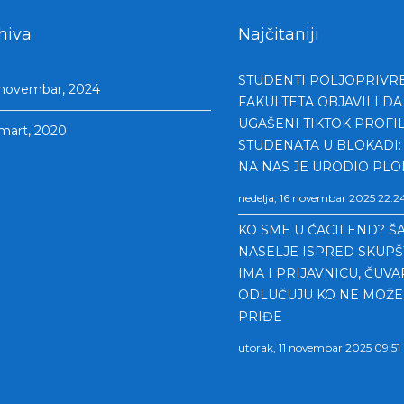
hiva
Najčitaniji
STUDENTI POLJOPRIV
novembar, 2024
FAKULTETA OBJAVILI DA
UGAŠENI TIKTOK PROFIL
mart, 2020
STUDENATA U BLOKADI:
NA NAS JE URODIO PL
nedelja, 16 novembar 2025 22:2
KO SME U ĆACILEND? Š
NASELJE ISPRED SKUPŠ
IMA I PRIJAVNICU, ČUVA
ODLUČUJU KO NE MOŽE
PRIĐE
utorak, 11 novembar 2025 09:51