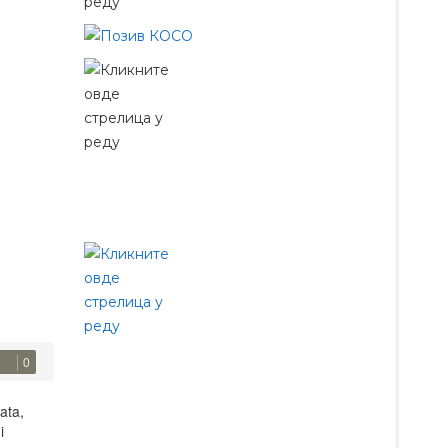
0
ata,
i