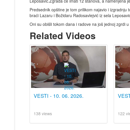
Leposavić.Zgrada će imati 12 stanova, a namenjena je
Predsednik opštine je tom prilikom najavio i izgradnju
braći Lazaru i Božidaru Radosavlejvić iz sela Leposavić
Oni su obišli tokom dana i radove na još jednoj zgrdi 
Related Videos
VESTI - 10. 06. 2026.
VEST
138 views
122 vi