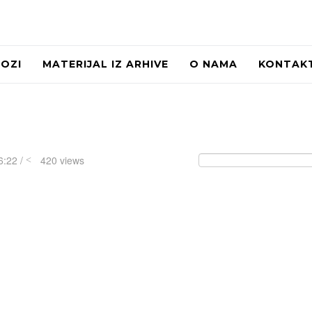
LOZI
MATERIJAL IZ ARHIVE
O NAMA
KONTAK
6:22 /
420 views