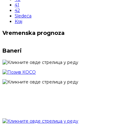
41
42
Sledeća
Kraj
Vremenska prognoza
Baneri