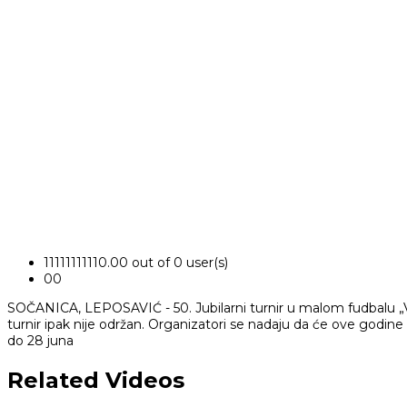
1
1
1
1
1
1
1
1
1
1
0.00 out of 0 user(s)
0
0
SOČANICA, LEPOSAVIĆ - 50. Jubilarni turnir u malom fudbalu „Vi
turnir ipak nije održan. Organizatori se nadaju da će ove godine 
do 28 juna
Related Videos