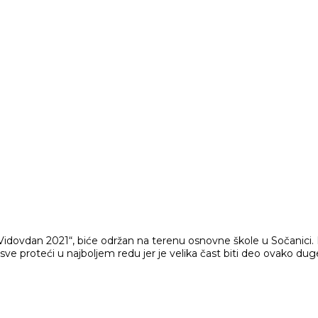
dovdan 2021“, biće održan na terenu osnovne škole u Sočanici. Ia
sve proteći u najboljem redu jer je velika čast biti deo ovako duge