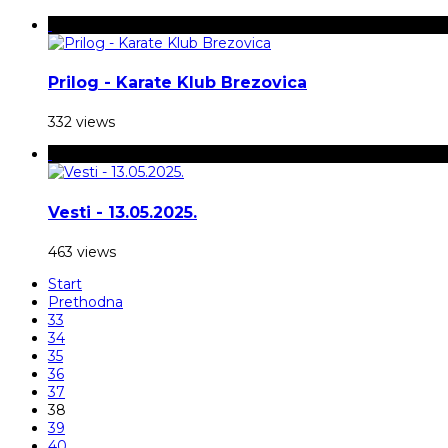
Prilog - Karate Klub Brezovica
332 views
Vesti - 13.05.2025.
463 views
Start
Prethodna
33
34
35
36
37
38
39
40