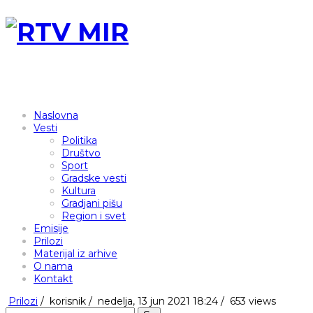
Naslovna
Vesti
Politika
Društvo
Sport
Gradske vesti
Kultura
Gradjani pišu
Region i svet
Emisije
Prilozi
Materijal iz arhive
O nama
Kontakt
Prilozi
/
korisnik
/
nedelja, 13 jun 2021 18:24 /
653 views