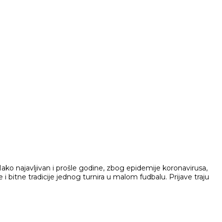
ko najavljivan i prošle godine, zbog epidemije koronavirusa,
 i bitne tradicije jednog turnira u malom fudbalu. Prijave traju