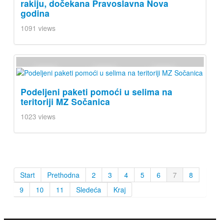
rakiju, dočekana Pravoslavna Nova
godina
1091 views
Podeljeni paketi pomoći u selima na
teritoriji MZ Sočanica
1023 views
Start
Prethodna
2
3
4
5
6
7
8
9
10
11
Sledeća
Kraj