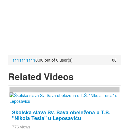
1
1
1
1
1
1
1
1
1
1
0.00 out of 0 user(s)
0
0
Related Videos
Školska slava Sv. Sava obeležena u T.Š.
"Nikola Tesla" u Leposaviću
776 views