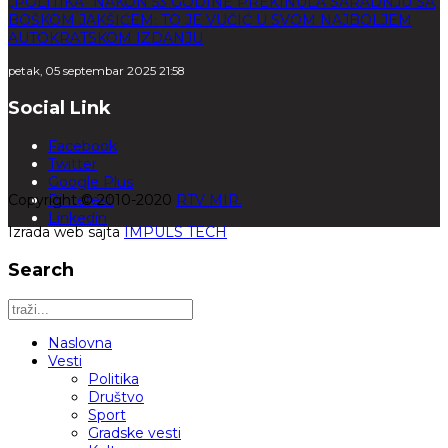
„POLITIKA“ NAKON 53 GODINE PREKINULA SARADNJU SA
BOŠKOM JAKŠIĆEM: TO JE VUČIĆ U SVOM NAJBOLJEM
AUTOKRATSKOM IZDANJU
petak, 05 septembar 2025 21:58
Social Link
Facebook
Twitter
Google Plus
Copyright © 2010-2020
Pinterest
RTV MIR.
Linkedin
Izrada web sajta
IMPULS TECH
Search
Naslovna
Vesti
Politika
Društvo
Sport
Gradske vesti