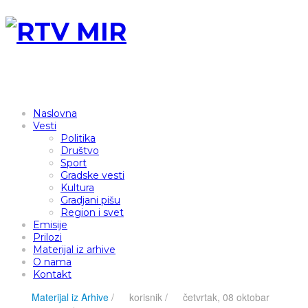
Naslovna
Vesti
Politika
Društvo
Sport
Gradske vesti
Kultura
Gradjani pišu
Region i svet
Emisije
Prilozi
Materijal iz arhive
O nama
Kontakt
Materijal iz Arhive
/
korisnik
/
četvrtak, 08 oktobar