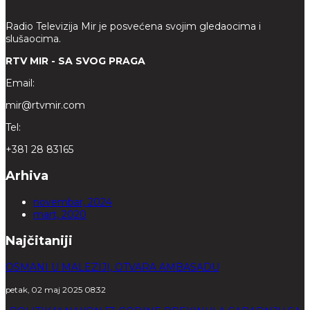
Radio Televizija Mir je posvećena svojim gledaocima i
slušaocima.
RTV MIR - SA SVOG PRAGA
Email:
mir@rtvmir.com
Tel:
+381 28 83165
Arhiva
novembar, 2024
mart, 2020
Najčitaniji
OSMANI U MALEZIJI, OTVARA AMBASADU
petak, 02 maj 2025 08:32