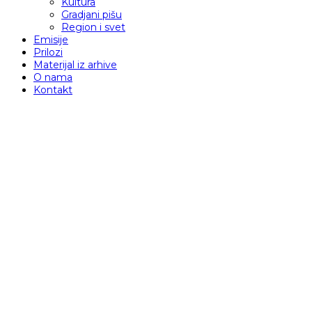
Kultura
Gradjani pišu
Region i svet
Emisije
Prilozi
Materijal iz arhive
O nama
Kontakt